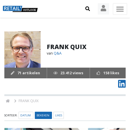
FRANK QUIX
van
Q&A
71 artikelen
23.412 views
158 likes
FRANK QUIX
SORTEER:
DATUM
BEKEKEN
LIKES