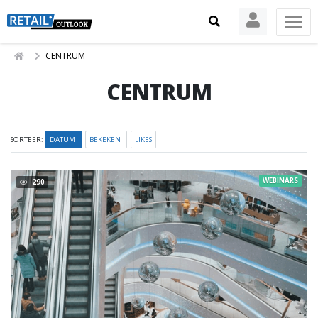
CENTRUM
CENTRUM
SORTEER:
DATUM
BEKEKEN
LIKES
WEBINARS
290