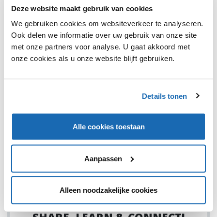
Deze website maakt gebruik van cookies
We gebruiken cookies om websiteverkeer te analyseren.
Ook delen we informatie over uw gebruik van onze site
met onze partners voor analyse. U gaat akkoord met
onze cookies als u onze website blijft gebruiken.
ALYSSA VOGELAAR
14 APRIL 2022
334
THOUGHTFUL THURSDAY | IN GESPREK MET RENÉ
HENDRIKS
Details tonen
Deze week is René Hendriks te gast bij een nieuwe
Thoughtful Thursday.
Alle cookies toestaan
Aanpassen
1
Alleen noodzakelijke cookies