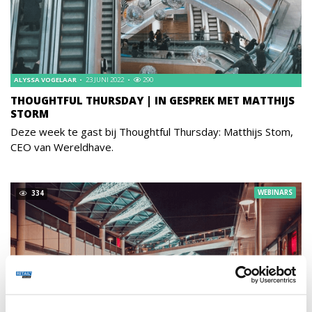
ALYSSA VOGELAAR
23 JUNI 2022
290
THOUGHTFUL THURSDAY | IN GESPREK MET MATTHIJS
STORM
Deze week te gast bij Thoughtful Thursday: Matthijs Stom,
CEO van Wereldhave.
WEBINARS
334