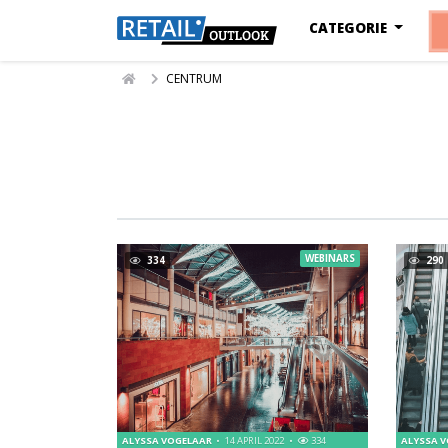
CATEGORIE
CENTRUM
WEBINARS
334
290
ALYSSA VOGELAAR
14 APRIL 2022
334
ALYSSA 