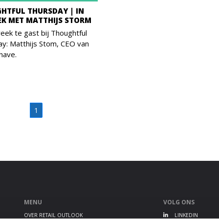
HTFUL THURSDAY | IN
EK MET MATTHIJS STORM
ek te gast bij Thoughtful
y: Matthijs Stom, CEO van
have.
1
MENU
VOLG ONS
OVER RETAIL OUTLOOK
LINKEDIN