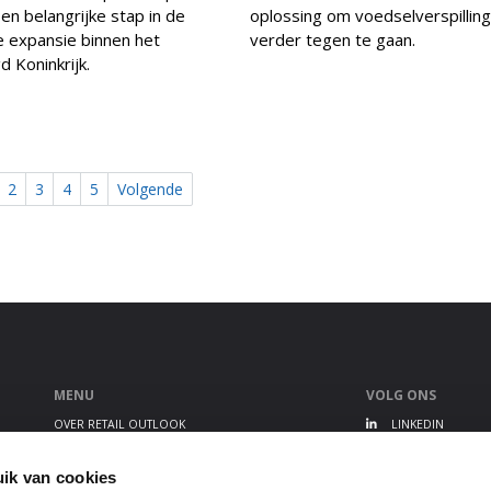
en belangrijke stap in de
oplossing om voedselverspilling
 expansie binnen het
verder tegen te gaan.
d Koninkrijk.
2
3
4
5
Volgende
MENU
VOLG ONS
OVER RETAIL OUTLOOK
LINKEDIN
RETAIL OUTLOOK EVENT
TWITTER
ALGEMENE VOORWAARDEN
YOUTUBE
ik van cookies