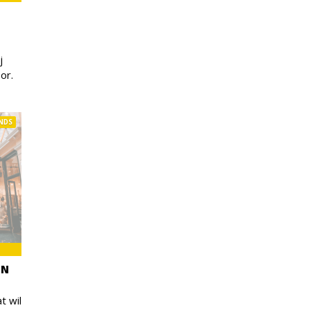
j
or.
NDS
IN
t wil