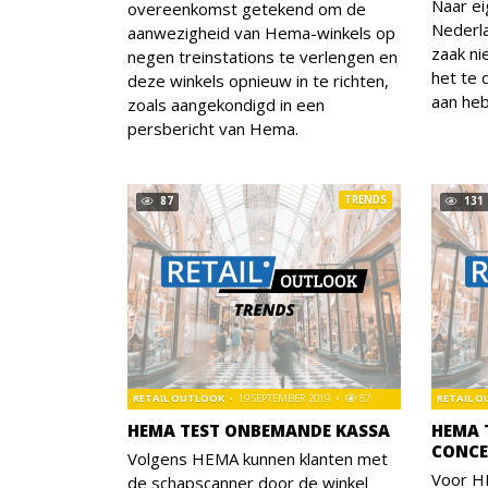
Naar ei
overeenkomst getekend om de
Nederla
aanwezigheid van Hema-winkels op
zaak n
negen treinstations te verlengen en
het te 
deze winkels opnieuw in te richten,
aan he
zoals aangekondigd in een
persbericht van Hema.
TRENDS
87
131
RETAIL OUTLOOK
19 SEPTEMBER 2019
87
RETAIL 
HEMA TEST ONBEMANDE KASSA
HEMA 
CONCE
Volgens HEMA kunnen klanten met
Voor H
de schapscanner door de winkel