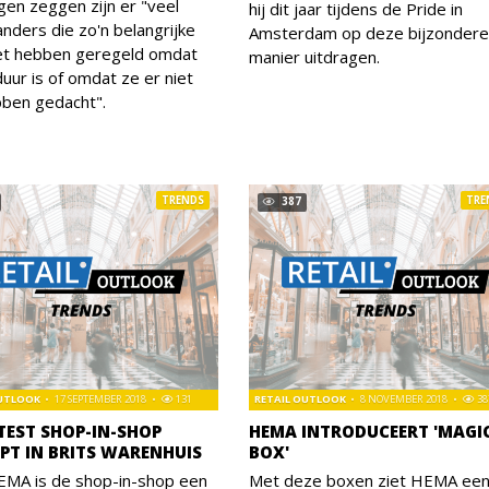
gen zeggen zijn er "veel
hij dit jaar tijdens de Pride in
nders die zo'n belangrijke
Amsterdam op deze bijzondere
iet hebben geregeld omdat
manier uitdragen.
duur is of omdat ze er niet
bben gedacht".
TRENDS
TRE
387
OUTLOOK
17 SEPTEMBER 2018
131
RETAIL OUTLOOK
8 NOVEMBER 2018
38
TEST SHOP-IN-SHOP
HEMA INTRODUCEERT 'MAGI
PT IN BRITS WARENHUIS
BOX'
EMA is de shop-in-shop een
Met deze boxen ziet HEMA ee