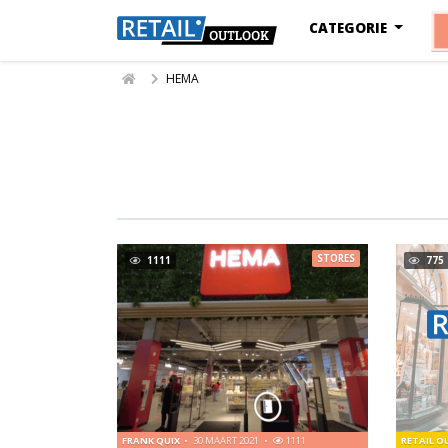
CATEGORIE
HEMA
STORES
1111
775
FRANK QUIX
30 MAART 2021
1111
RETAIL 