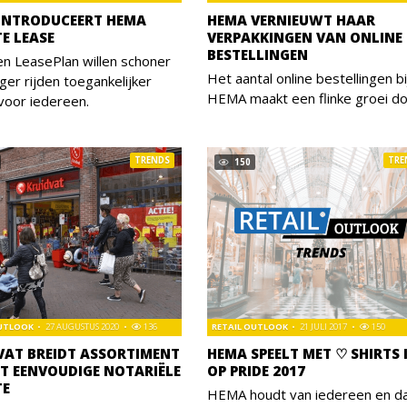
INTRODUCEERT HEMA
HEMA VERNIEUWT HAAR
TE LEASE
VERPAKKINGEN VAN ONLINE
BESTELLINGEN
n LeasePlan willen schoner
Het aantal online bestellingen bi
iger rijden toegankelijker
HEMA maakt een flinke groei do
voor iedereen.
TRENDS
TRE
150
OUTLOOK
27 AUGUSTUS 2020
136
RETAIL OUTLOOK
21 JULI 2017
150
VAT BREIDT ASSORTIMENT
HEMA SPEELT MET ♡ SHIRTS 
ET EENVOUDIGE NOTARIËLE
OP PRIDE 2017
TE
HEMA houdt van iedereen en da