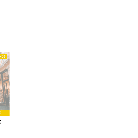
NDS
7
C
n