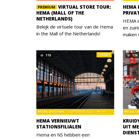
VIRTUAL STORE TOUR:
HEMA 
PREMIUM
HEMA (MALL OF THE
PRIVA
NETHERLANDS)
HEMA e
Bekijk de virtuele tour van de Hema
en zuin
in the Mall of the Netherlands!
maken 
TRENDS
110
136
RETAIL OUTLOOK
5 SEPTEMBER 2023
110
RETAIL 
HEMA VERNIEUWT
KRUID
STATIONSFILIALEN
UIT M
DIENS
Hema en NS hebben een