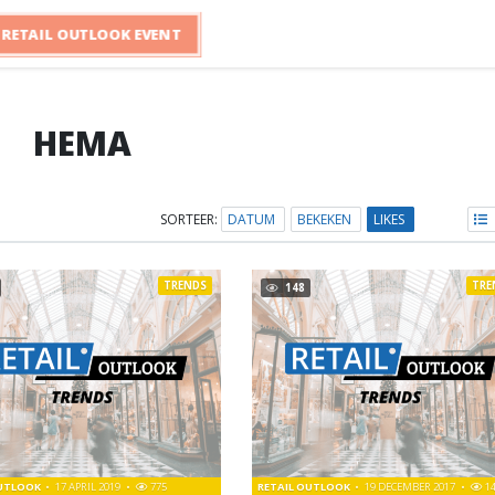
RETAIL OUTLOOK EVENT
HEMA
SORTEER:
DATUM
BEKEKEN
LIKES
TRENDS
TRE
148
OUTLOOK
17 APRIL 2019
775
RETAIL OUTLOOK
19 DECEMBER 2017
1