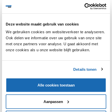
Deze website maakt gebruik van cookies
We gebruiken cookies om websiteverkeer te analyseren.
Ook delen we informatie over uw gebruik van onze site
met onze partners voor analyse. U gaat akkoord met
RETAIL OUTLOOK
17 DECEMBER 2021
220
onze cookies als u onze website blijft gebruiken.
HOE BLIJF JE RELEVANT ALS FYSIEKE RETAILER?
Retailers dienen steeds vaker creatief na te denken over
hun fysieke ruimtes. Welke tips & tools komen uit het
rapport van Roland Berger?
Details tonen
Alle cookies toestaan
PODCASTS
216
Aanpassen