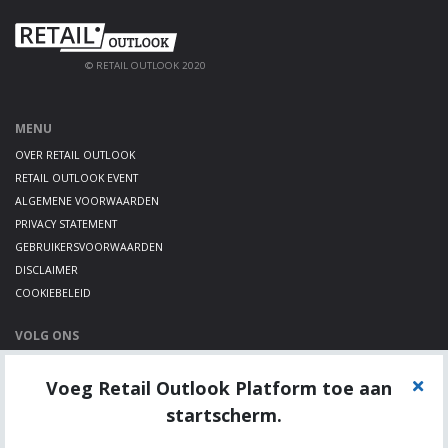
© RETAIL OUTLOOK 2020
MENU
OVER RETAIL OUTLOOK
RETAIL OUTLOOK EVENT
ALGEMENE VOORWAARDEN
PRIVACY STATEMENT
GEBRUIKERSVOORWAARDEN
DISCLAIMER
COOKIEBELEID
VOLG ONS
LINKEDIN
Voeg Retail Outlook Platform toe aan
TWITTER
YOUTUBE
startscherm.