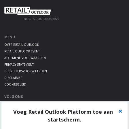
© RETAIL OUTLOOK 2020
MENU
OVER RETAIL OUTLOOK
RETAIL OUTLOOK EVENT
ALGEMENE VOORWAARDEN
PRIVACY STATEMENT
GEBRUIKERSVOORWAARDEN
DISCLAIMER
COOKIEBELEID
VOLG ONS
LINKEDIN
Voeg Retail Outlook Platform toe aan
TWITTER
YOUTUBE
startscherm.