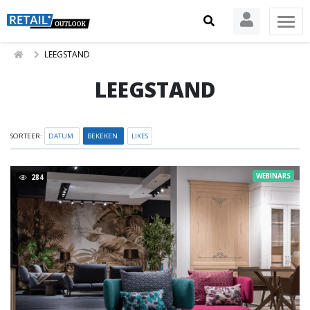
LEEGSTAND
LEEGSTAND
SORTEER:
DATUM
BEKEKEN
LIKES
WEBINARS
284