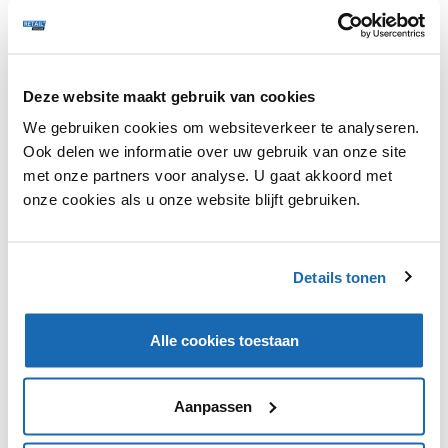
Deze website maakt gebruik van cookies
We gebruiken cookies om websiteverkeer te analyseren.
Ook delen we informatie over uw gebruik van onze site
met onze partners voor analyse. U gaat akkoord met
onze cookies als u onze website blijft gebruiken.
RETAIL OUTLOOK
6 JANUARI 2023
213
WERELDHAVE MAAKT CONSUMENT ONDERNEMER MET
'THE CLOSET SALE'
Details tonen
Wereldhave introduceert een nieuw winkelconcept
genaamd: The Closet Sale.
Alle cookies toestaan
BLOGS
188
Aanpassen