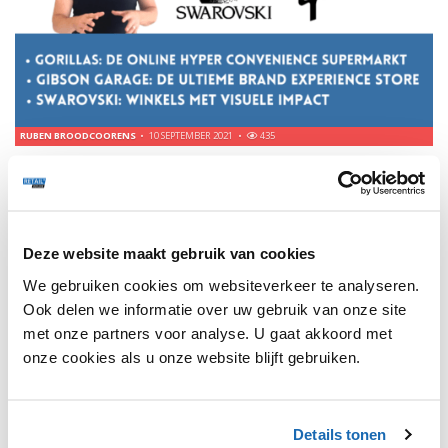
RUBEN BROODCOORENS
10 SEPTEMBER 2021
435
GORILLAS GETEST, GIBSON BRAND EXPERIENCE STORE
& MORE.
Gorillas, de online hyper conviene supermarkt is live in
Antwerpen & Brussel. Ze beweren boodschappen te
leveren binnen de 10 minuten. Wij doen de test!
Deze website maakt gebruik van cookies
We gebruiken cookies om websiteverkeer te analyseren.
Ook delen we informatie over uw gebruik van onze site
TRENDS
135
met onze partners voor analyse. U gaat akkoord met
onze cookies als u onze website blijft gebruiken.
Details tonen