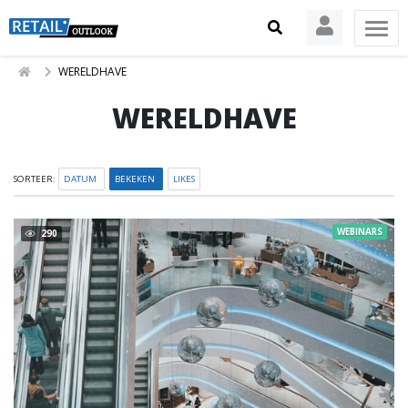
WERELDHAVE
WERELDHAVE
SORTEER:
DATUM
BEKEKEN
LIKES
WEBINARS
290