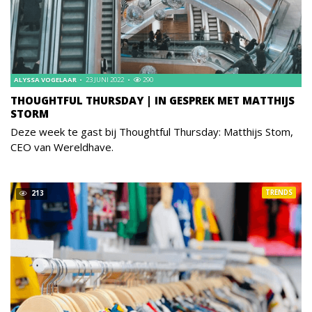
ALYSSA VOGELAAR
23 JUNI 2022
290
THOUGHTFUL THURSDAY | IN GESPREK MET MATTHIJS
STORM
Deze week te gast bij Thoughtful Thursday: Matthijs Stom,
CEO van Wereldhave.
TRENDS
213