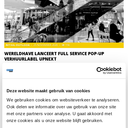
RETAIL OUTLOOK
25 NOVEMBER 2020
156
WERELDHAVE LANCEERT FULL SERVICE POP-UP
VERHUURLABEL UPNEXT
De retailwereld verandert snel en vraagt om meer
flexibiliteit: met dit nieuwe label ondersteunt Wereldhave
ondernemers, retailers en merken in het bereiken van
duizenden consumenten per dag door snel en flexibel een
Deze website maakt gebruik van cookies
pop-up te openen.
We gebruiken cookies om websiteverkeer te analyseren.
Ook delen we informatie over uw gebruik van onze site
TRENDS
153
met onze partners voor analyse. U gaat akkoord met
onze cookies als u onze website blijft gebruiken.