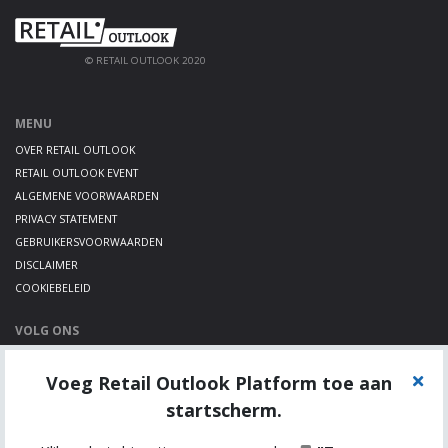
© RETAIL OUTLOOK 2020
MENU
OVER RETAIL OUTLOOK
RETAIL OUTLOOK EVENT
ALGEMENE VOORWAARDEN
PRIVACY STATEMENT
GEBRUIKERSVOORWAARDEN
DISCLAIMER
COOKIEBELEID
VOLG ONS
LINKEDIN
Voeg Retail Outlook Platform toe aan
TWITTER
YOUTUBE
startscherm.