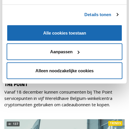
Details tonen
Alle cookies toestaan
Aanpassen
Alleen noodzakelijke cookies
RETAIL OUTLOOK
18 DECEMBER 2023
153
CRYPTOCADEAUBONNEN BIJ WERELDHAVE BELGIUM'S
THE POINT
Vanaf 18 december kunnen consumenten bij The Point
servicepunten in vijf Wereldhave Belgium-winkelcentra
cryptomunten gebruiken om cadeaubonnen te kopen.
TRENDS
137