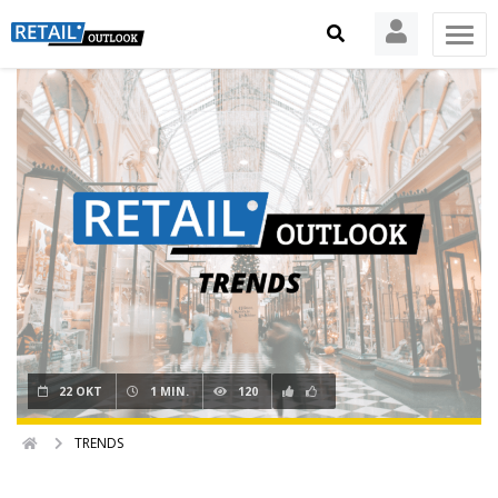
22 OKT
1 MIN.
120
TRENDS