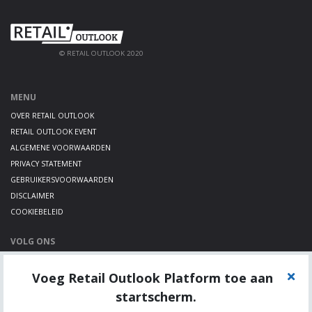
© RETAIL OUTLOOK 2020
MENU
OVER RETAIL OUTLOOK
RETAIL OUTLOOK EVENT
ALGEMENE VOORWAARDEN
PRIVACY STATEMENT
GEBRUIKERSVOORWAARDEN
DISCLAIMER
COOKIEBELEID
VOLG ONS
LINKEDIN
Voeg Retail Outlook Platform toe aan
TWITTER
YOUTUBE
startscherm.