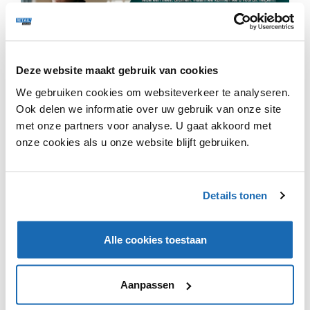
AKO verkoopt sinds deze week een cadeaukaart voor
Deze website maakt gebruik van cookies
cryptomunten. Hiermee is de leeswinkel de eerste
We gebruiken cookies om websiteverkeer te analyseren.
retailer in de wereld die zo’n kaart aanbiedt. Klanten
kunnen op de kaart een waarde tussen 10 en 150 euro
Ook delen we informatie over uw gebruik van onze site
zetten. De ontvanger kan vervolgens een account
met onze partners voor analyse. U gaat akkoord met
aanmaken bij bit4coin, de Nederlandse bedenker van de
onze cookies als u onze website blijft gebruiken.
cadeaukaart, en zelf bepalen wanneer de koers gunstig
genoeg is om de cadeaukaart in te wisselen. De waarde
van de kaart staat tot hij wordt ingewisseld vast in
Details tonen
euro’s om onverwachte waardeschommelingen te
voorkomen.
Alle cookies toestaan
Aanpassen
VIND IK LEUK
VIND IK LEUK