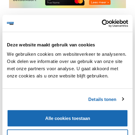
De afgelopen jaren gebruikte McDonald's in meer dan
100 vestigingen de "automated order taker"-
technologie, waarbij een AI-gestuurde robot
bestellingen opnam bij de drive-in. Echter, dit leidde
Deze website maakt gebruik van cookies
vaak tot misverstanden en verkeerde bestellingen, wat
We gebruiken cookies om websiteverkeer te analyseren.
chaotische situaties veroorzaakte.
Ook delen we informatie over uw gebruik van onze site
met onze partners voor analyse. U gaat akkoord met
Volgens de krant Het Parool en diverse Nederlandse
AI-deskundigen is het een verstandige beslissing van
onze cookies als u onze website blijft gebruiken.
McDonald's om de technologie voorlopig uit alle
Amerikaanse restaurants te verwijderen. McDonald's
heeft bevestigd dat ze hun samenwerking met IBM op
Details tonen
het gebied van geautomatiseerde bestellingen
beëindigen en wachten op betere technologie voordat
ze verdere reputatieschade oplopen.
Alle cookies toestaan