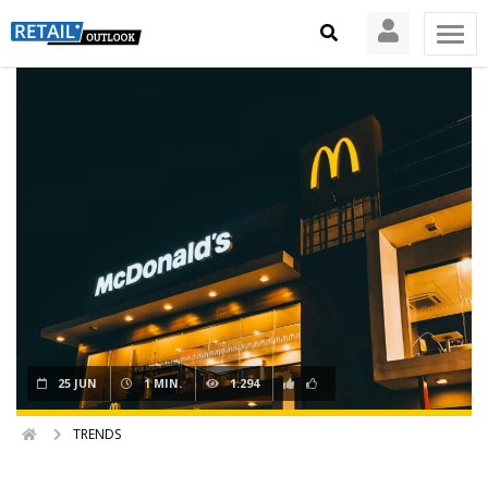
25 JUN
1 MIN.
1.294
TRENDS