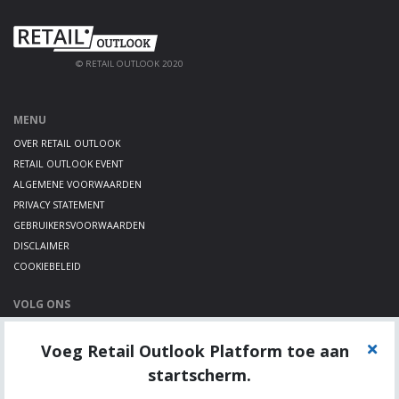
© RETAIL OUTLOOK 2020
MENU
OVER RETAIL OUTLOOK
RETAIL OUTLOOK EVENT
ALGEMENE VOORWAARDEN
PRIVACY STATEMENT
GEBRUIKERSVOORWAARDEN
DISCLAIMER
COOKIEBELEID
VOLG ONS
LINKEDIN
Voeg Retail Outlook Platform toe aan
TWITTER
YOUTUBE
startscherm.