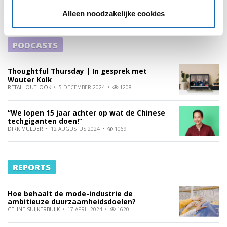
ALYSSA VOGELAAR
25 APRIL 2024
1322
Alleen noodzakelijke cookies
PODCASTS
Thoughtful Thursday | In gesprek met
Wouter Kolk
RETAIL OUTLOOK
5 DECEMBER 2024
1208
“We lopen 15 jaar achter op wat de Chinese
techgiganten doen!”
DIRK MULDER
12 AUGUSTUS 2024
1069
REPORTS
Hoe behaalt de mode-industrie de
ambitieuze duurzaamheidsdoelen?
CELINE SUIJKERBUIJK
17 APRIL 2024
1620