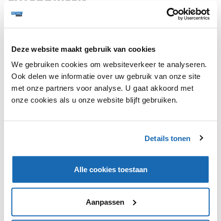
VIDEO'S
Deze website maakt gebruik van cookies
Pearle introduceert nieuw winkelformat
We gebruiken cookies om websiteverkeer te analyseren.
DIRK MULDER
26 JULI 2023
2395
Ook delen we informatie over uw gebruik van onze site
met onze partners voor analyse. U gaat akkoord met
Als nieuwkomer een traditionele markt
onze cookies als u onze website blijft gebruiken.
veroveren | Schoenenzaken
RUBEN BROODCOORENS
25 JANUARI 2023
2192
Details tonen
WEBINARS
Alle cookies toestaan
Thoughtful Thursday | In gesprek met
Markus Konings
ALYSSA VOGELAAR
16 MEI 2024
1435
Aanpassen
Thoughtful Thursday | In gesprek met Julie
Munneke