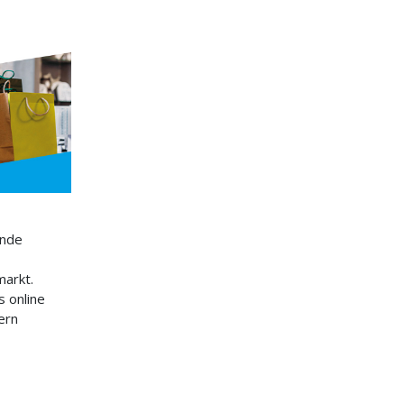
ende
markt.
 online
ern