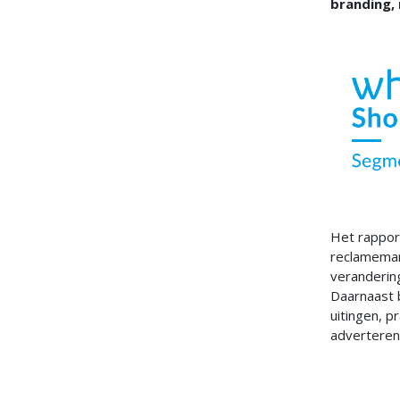
branding,
Het rappor
reclamemark
verandering
Daarnaast b
uitingen, p
adverteren 