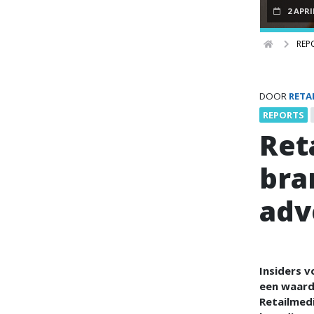
2 APRI
REP
DOOR
RETA
REPORTS
Ret
bra
adv
Insiders v
een waarde
Retailmed