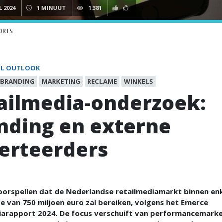
L 2024
1 MINUUT
1.381
ORTS
IL OUTLOOK
BRANDING
MARKETING
RECLAME
WINKELS
ailmedia-onderzoek:
nding en externe
erteerders
oorspellen dat de Nederlandse retailmediamarkt binnen enk
 van 750 miljoen euro zal bereiken, volgens het Emerce
iarapport 2024. De focus verschuift van performancemarke