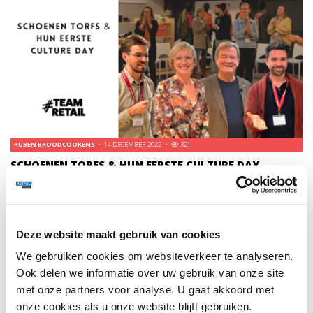
RUBEN BROODCOORENS
14 DECEMBER 2022
321
SCHOENEN TORFS & HUN EERSTE CULTURE DAY
Tim en Ruben gingen langs op de allereerste Torfs Culture
Day op hun hoofdkantoor in Sint-Niklaas en maakten een
video over de wat, hoe en waarom van dit initiatief.
Deze website maakt gebruik van cookies
We gebruiken cookies om websiteverkeer te analyseren.
VIDEO'S
1734
Ook delen we informatie over uw gebruik van onze site
met onze partners voor analyse. U gaat akkoord met
onze cookies als u onze website blijft gebruiken.