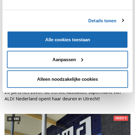
Details tonen
Alle cookies toestaan
Aanpassen
RETAIL OUTLOOK
18 JULI 2022
1734
EEN BEZOEK AAN DE EERSTE KASSALOZE WINKEL VAN
Alleen noodzakelijke cookies
ALDI NEDERLAND
20 juli is het zover: de eerste kassaloze supermarkt van
ALDI Nederland opent haar deuren in Utrecht!
VIDEO'S
500