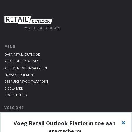
© RETAIL OUTLOOK 2020
MENU
OVER RETAIL OUTLOOK
RETAIL OUTLOOK EVENT
ALGEMENE VOORWAARDEN
PRIVACY STATEMENT
GEBRUIKERSVOORWAARDEN
DISCLAIMER
COOKIEBELEID
VOLG ONS
LINKEDIN
Voeg Retail Outlook Platform toe aan
TWITTER
YOUTUBE
startscherm.