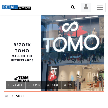
24 MRT
1 MIN.
1.808
STORES