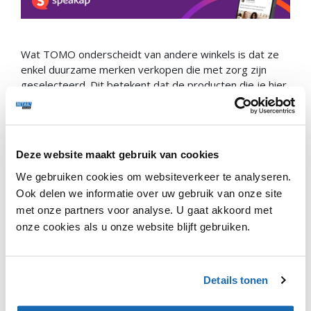
Wat TOMO onderscheidt van andere winkels is dat ze
enkel duurzame merken verkopen die met zorg zijn
geselecteerd. Dit betekent dat de producten die je hier
vindt niet alleen goed zijn voor jou, maar ook voor de
planeet. In TOMO vind je merken die zich inzetten voor
eerlijke arbeidsomstandigheden, het verminderen van
afval en het gebruik van duurzame materialen.
Deze website maakt gebruik van cookies
Bij TOMO kun je niet alleen producten kopen, maar ook
We gebruiken cookies om websiteverkeer te analyseren.
huren en navullen. Dit is een fantastische manier om bij
Ook delen we informatie over uw gebruik van onze site
te dragen aan een duurzamere wereld.
met onze partners voor analyse. U gaat akkoord met
onze cookies als u onze website blijft gebruiken.
Tim & Ruben van #teamretail zijn eens gaan kijken en
hebben een korte video-impressie gemaakt.
Details tonen