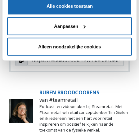
Alle cookies toestaan
VIND IK LEUK
VIND IK LEUK
Aanpassen
DEEL DIT IN JOUW NETWERK
Alleen noodzakelijke cookies
RUBEN BROODCOORENS
van #teamretail
Podcast- en videomaker bij #teamretail. Met
#teamretail wil retail conceptdenker Tim Gielen
en ik iedereen met een hart voor retail
inspireren om positief te kijken naar de
toekomst van de fysieke winkel.