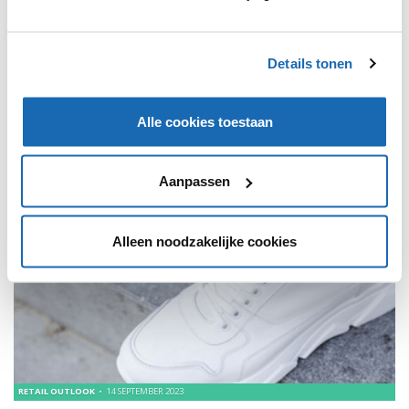
RETAIL INNOVATIONS 19 (2024)
'The Next Generation of Retail is Here' - global inspiration to
future-proof your business!
Details tonen
WEBINARS
648
Alle cookies toestaan
Aanpassen
Alleen noodzakelijke cookies
RETAIL OUTLOOK
14 SEPTEMBER 2023