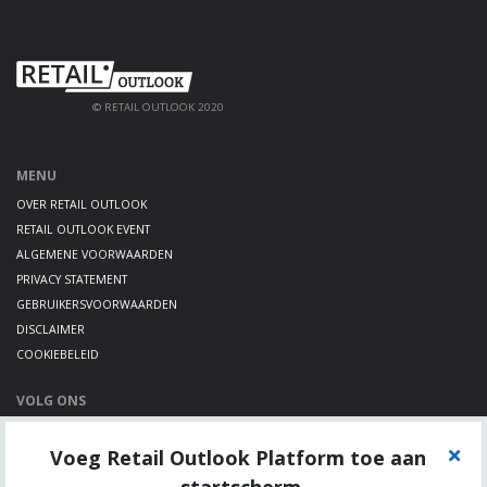
© RETAIL OUTLOOK 2020
MENU
OVER RETAIL OUTLOOK
RETAIL OUTLOOK EVENT
ALGEMENE VOORWAARDEN
PRIVACY STATEMENT
GEBRUIKERSVOORWAARDEN
DISCLAIMER
COOKIEBELEID
VOLG ONS
LINKEDIN
Voeg Retail Outlook Platform toe aan
TWITTER
YOUTUBE