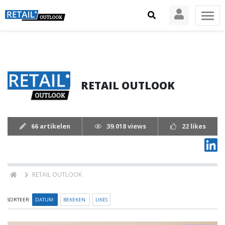
RETAIL OUTLOOK
66 artikelen
39.018 views
22 likes
RETAIL OUTLOOK
SORTEER:
DATUM
BEKEKEN
LIKES