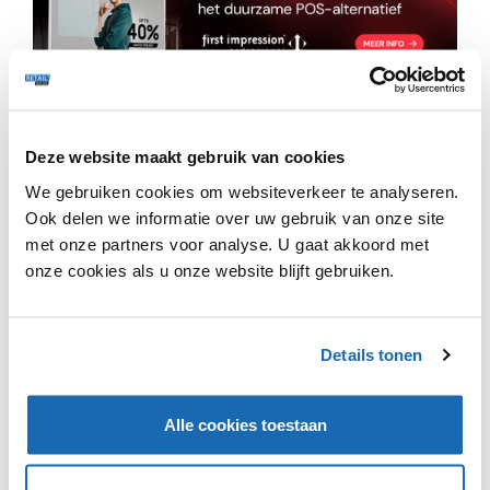
Albert Heijn heeft nu in alle winkels met zelfscan en
elektronische schapkaartjes het digitale alternatief van
Deze website maakt gebruik van cookies
de 35%-sticker: dynamische kortingen op verse
We gebruiken cookies om websiteverkeer te analyseren.
producten zoals vlees en kip. De precieze korting wordt
Ook delen we informatie over uw gebruik van onze site
automatisch op het elektronische prijskaartje getoond.
Kortingen kunnen oplopen van 25%, 40% tot 70%. Bij
met onze partners voor analyse. U gaat akkoord met
dynamisch afprijzen berekent een door Albert Heijn
onze cookies als u onze website blijft gebruiken.
ontwikkeld algoritme automatisch de beste korting om
aan het einde van de dag geen onverkoopbare
producten over te houden. Zo wordt er minder voedsel
Details tonen
verspild en profiteren klanten van maximaal voordeel.
Alle cookies toestaan