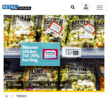
2 NOV
1 MIN.
419
TRENDS