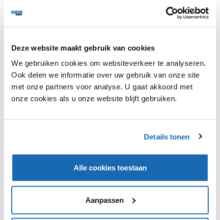
Deze website maakt gebruik van cookies
Amazon heeft patent gekregen op een virtuele
passpiegel waarmee klanten thuis virtueel kleding
We gebruiken cookies om websiteverkeer te analyseren.
kunnen passen voordat ze tot een aankoop overgaan.
Ook delen we informatie over uw gebruik van onze site
Bij de 'blended reality'-spiegel wordt gebruikgemaakt
met onze partners voor analyse. U gaat akkoord met
van zowel echte als computergegenereerde beelden. In
onze cookies als u onze website blijft gebruiken.
de lijst van de spiegel zitten camera's verwerkt die
vastleggen of er iemand voor de spiegel staat en in
welke omgeving. Via augmented reality kunnen de
Details tonen
kledingstukken toegevoegd worden aan het
spiegelbeeld en in 360 graden-view worden bekeken.
Alle cookies toestaan
Aanpassen
VIND IK LEUK
VIND IK LEUK