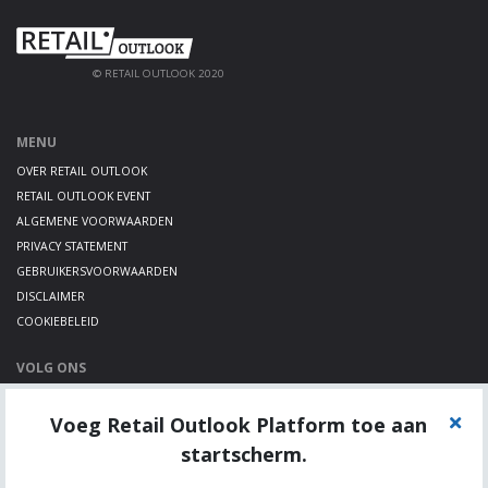
© RETAIL OUTLOOK 2020
MENU
OVER RETAIL OUTLOOK
RETAIL OUTLOOK EVENT
ALGEMENE VOORWAARDEN
PRIVACY STATEMENT
GEBRUIKERSVOORWAARDEN
DISCLAIMER
COOKIEBELEID
VOLG ONS
LINKEDIN
Voeg Retail Outlook Platform toe aan
TWITTER
YOUTUBE
startscherm.