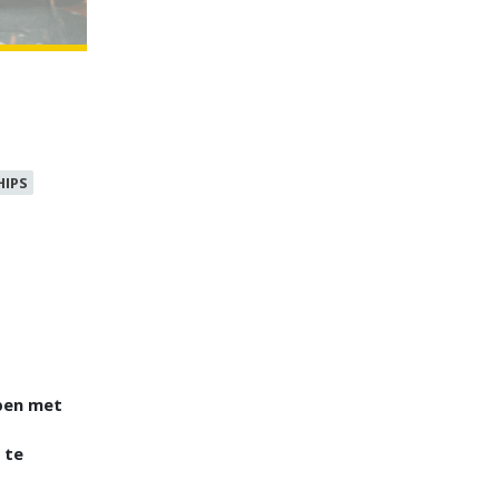
HIPS
e
pen met
 te