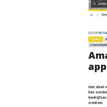
22 MEI
TRE
DOOR
RETA
TRENDS
CONVENIE
Ama
app
Het doel 
het ontde
bedrijfsac
creëren.