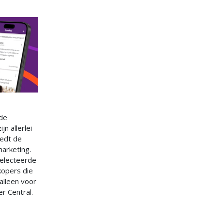
 de
n allerlei
iedt de
arketing.
selecteerde
kopers die
alleen voor
r Central.