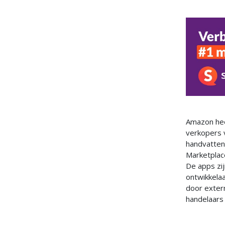
Amazon hee
verkopers v
handvatten
Marketplace
De apps zi
ontwikkelaa
door exter
handelaars 