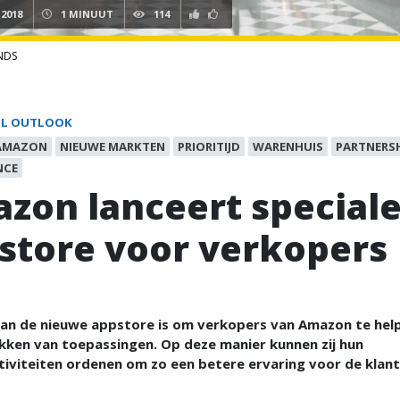
 2018
1 MINUUT
114
NDS
IL OUTLOOK
AMAZON
NIEUWE MARKTEN
PRIORITIJD
WARENHUIS
PARTNERS
NCE
zon lanceert special
store voor verkopers
van de nieuwe appstore is om verkopers van Amazon te hel
kken van toepassingen. Op deze manier kunnen zij hun
tiviteiten ordenen om zo een betere ervaring voor de klant