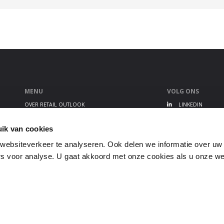
MENU
VOLG ONS
OVER RETAIL OUTLOOK
LINKEDIN
RETAIL OUTLOOK EVENT
TWITTER
ALGEMENE VOORWAARDEN
YOUTUBE
ik van cookies
PRIVACY STATEMENT
ebsiteverkeer te analyseren. Ook delen we informatie over uw
GEBRUIKERSVOORWAARDEN
s voor analyse. U gaat akkoord met onze cookies als u onze webs
DISCLAIMER
COOKIEBELEID