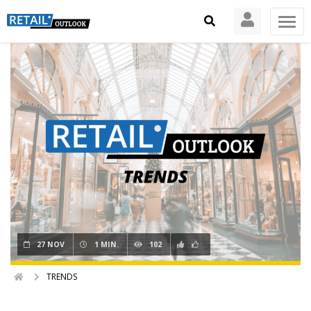
27 NOV
1 MIN.
102
TRENDS