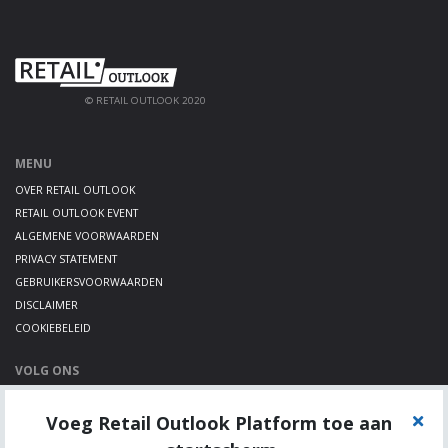
© RETAIL OUTLOOK 2020
MENU
OVER RETAIL OUTLOOK
RETAIL OUTLOOK EVENT
ALGEMENE VOORWAARDEN
PRIVACY STATEMENT
GEBRUIKERSVOORWAARDEN
DISCLAIMER
COOKIEBELEID
VOLG ONS
LINKEDIN
Voeg Retail Outlook Platform toe aan
TWITTER
YOUTUBE