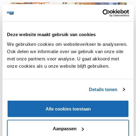
Deze website maakt gebruik van cookies
We gebruiken cookies om websiteverkeer te analyseren.
Amazon bereidt zich voor op het uitrollen van zijn
Ook delen we informatie over uw gebruik van onze site
betaaldienst naar fysieke winkels. Deze betaaldienst
met onze partners voor analyse. U gaat akkoord met
heet Amazon Pay en slaat bepaalde gegevens van de
onze cookies als u onze website blijft gebruiken.
creditcard van de klant op. Hierdoor hoeven klanten niet
hun creditcardgegevens in te vullen bij het afrekenen. In
eerste instantie kijkt Amazon naar winkels die niet
concurreren met Amazon, zoals tankstations en
Details tonen
restaurants. Klanten kunnen met Amazon Pay in fysieke
winkels afrekenen met hun telefoon of met QR-codes.
Alle cookies toestaan
Aanpassen