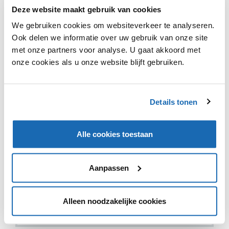
IDeal is de dominante, online betaalmethode in
Deze website maakt gebruik van cookies
Nederland en groeit nog steeds verder. Dat de
We gebruiken cookies om websiteverkeer te analyseren.
marktpenetratie van iDeal verder toeneemt komt onder
Ook delen we informatie over uw gebruik van onze site
andere doordat Marktplaats deze optie sinds kort
met onze partners voor analyse. U gaat akkoord met
aanbiedt, maar daar komt vanaf nu een nieuwe speler
bij: Amazon. Op Amazon.de is het namelijk vanaf nu ook
onze cookies als u onze website blijft gebruiken.
mogelijk om te betalen met iDeal.
Details tonen
Alle cookies toestaan
VIND IK LEUK
VIND IK LEUK
DEEL DIT IN JOUW NETWERK
Aanpassen
Alleen noodzakelijke cookies