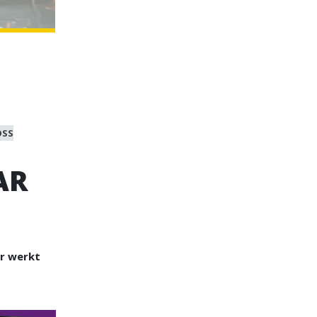
OSS
AR
er werkt