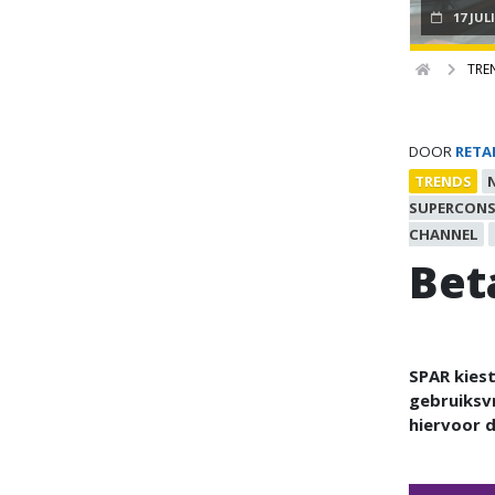
17 JUL
TRE
DOOR
RETA
TRENDS
SUPERCON
CHANNEL
Bet
SPAR kiest
gebruiksvr
hiervoor 