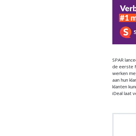
SPAR lancee
de eerste 
werken met
aan hun kla
klanten kun
iDeal laat 