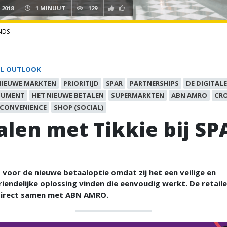
I 2018
1 MINUUT
129
NDS
IL OUTLOOK
NIEUWE MARKTEN
PRIORITIJD
SPAR
PARTNERSHIPS
DE DIGITALE
SUMENT
HET NIEUWE BETALEN
SUPERMARKTEN
ABN AMRO
CR
CONVENIENCE
SHOP (SOCIAL)
alen met Tikkie bij SP
 voor de nieuwe betaaloptie omdat zij het een veilige en
iendelijke oplossing vinden die eenvoudig werkt. De retail
direct samen met ABN AMRO.