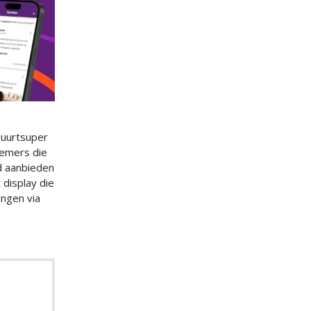
buurtsuper
nemers die
d aanbieden
 display die
ingen via