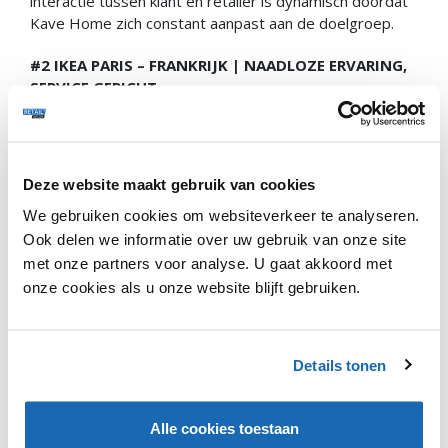
interactie tussen klant en retailer is dynamisch doordat
Kave Home zich constant aanpast aan de doelgroep.
#2 IKEA PARIS – FRANKRIJK | NAADLOZE ERVARING,
SERVICE GERICHT
IKEA Paris heeft verschillende formats getest met als
doel zich te plaatsen in stad centra, waar de huur hoog
is en de klanten vermogend. De ‘Paris Madeleine’ winkel
Deze website maakt gebruik van cookies
laat van de initiatieven de beste indruk achter en breekt
We gebruiken cookies om websiteverkeer te analyseren.
met de traditionele IKEA inrichting. Er is geen begeleide
route, geen afscheiding tussen meubels en accessoires
Ook delen we informatie over uw gebruik van onze site
en er zijn weinig zelfbedieningsproducten. Daarentegen
met onze partners voor analyse. U gaat akkoord met
is er juist meer sprake van assistentie rondom de
onze cookies als u onze website blijft gebruiken.
customer journey in het algemeen, door afspraken met
experts mogelijk te maken (bijvoorbeeld een
interieurontwerper), doe-het-zelf workshops en snelle
Details tonen
bezorging en/of installatie begeleiding. IKEA verandert
hiermee hun kijk op de verwachtingen vanuit de klant,
waarbij ondersteuning en toegankelijkheid centraal
Alle cookies toestaan
staan. IKEA Paris innoveert met hun ‘Paris Madeleine’