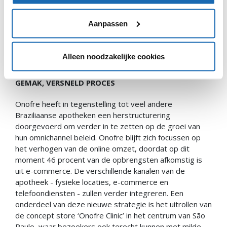
door de focus te verplaatsen van productgericht naar
servicegericht. Ook speelt digitalisering een cruciale rol,
Aanpassen
doordat de producten die niet beschikbaar zijn in de
winkel via een tag gelijk online besteld kunnen worden.
Een scherm geeft toegang tot alle online producten.
Alleen noodzakelijke cookies
#3 ONOFRE/CVS – BRAZILIË | DRIE KANALEN,
GEMAK, VERSNELD PROCES
Onofre heeft in tegenstelling tot veel andere
Braziliaanse apotheken een herstructurering
doorgevoerd om verder in te zetten op de groei van
hun omnichannel beleid. Onofre blijft zich focussen op
het verhogen van de online omzet, doordat op dit
moment 46 procent van de opbrengsten afkomstig is
uit e-commerce. De verschillende kanalen van de
apotheek - fysieke locaties, e-commerce en
telefoondiensten - zullen verder integreren. Een
onderdeel van deze nieuwe strategie is het uitrollen van
de concept store ‘Onofre Clinic’ in het centrum van São
Paulo, waar bezoekers ook terecht kunnen met milde