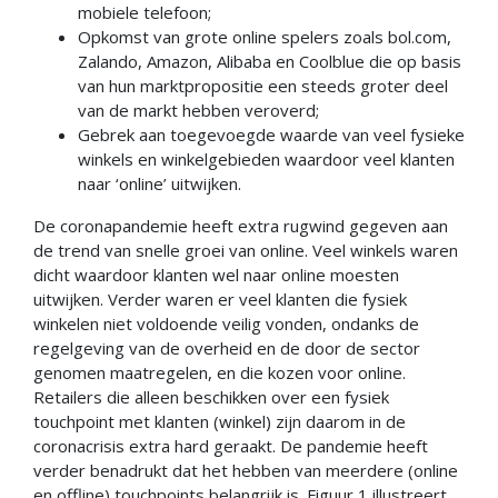
mobiele telefoon;
Opkomst van grote online spelers zoals bol.com,
Zalando, Amazon, Alibaba en Coolblue die op basis
van hun marktpropositie een steeds groter deel
van de markt hebben veroverd;
Gebrek aan toegevoegde waarde van veel fysieke
winkels en winkelgebieden waardoor veel klanten
naar ‘online’ uitwijken.
De coronapandemie heeft extra rugwind gegeven aan
de trend van snelle groei van online. Veel winkels waren
dicht waardoor klanten wel naar online moesten
uitwijken. Verder waren er veel klanten die fysiek
winkelen niet voldoende veilig vonden, ondanks de
regelgeving van de overheid en de door de sector
genomen maatregelen, en die kozen voor online.
Retailers die alleen beschikken over een fysiek
touchpoint met klanten (winkel) zijn daarom in de
coronacrisis extra hard geraakt. De pandemie heeft
verder benadrukt dat het hebben van meerdere (online
en offline) touchpoints belangrijk is. Figuur 1 illustreert