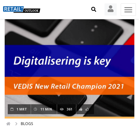
1 MRT
11 MIN.
361
BLOGS