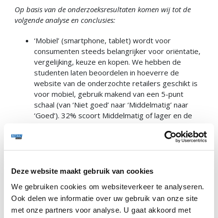
Op basis van de onderzoeksresultaten komen wij tot de
volgende analyse en conclusies:
‘Mobiel’ (smartphone, tablet) wordt voor
consumenten steeds belangrijker voor oriëntatie,
vergelijking, keuze en kopen. We hebben de
studenten laten beoordelen in hoeverre de
website van de onderzochte retailers geschikt is
voor mobiel, gebruik makend van een 5-punt
schaal (van ‘Niet goed’ naar ‘Middelmatig’ naar
‘Goed’). 32% scoort Middelmatig of lager en de
score ‘Redelijk goed’ (cijfer 4 op de 5-punt schaal)
is ook niet meer goed genoeg. Immers: de lat ligt
hoog en de consument heeft geen geduld met of
waardering voor minder goede sites. Pijnlijke
conclusie is dat 61% van de sites niet voldoet aan
Deze website maakt gebruik van cookies
de verwachtingen van de hedendaagse
We gebruiken cookies om websiteverkeer te analyseren.
consument. Een goede website is volledig
Ook delen we informatie over uw gebruik van onze site
responsive (direct gereed voor laptop, tablet en
met onze partners voor analyse. U gaat akkoord met
mobiel), 100% veilig en kan heel makkelijk gevuld