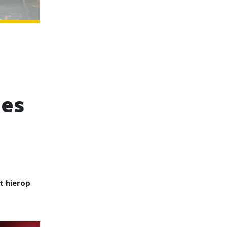
hes
t hierop