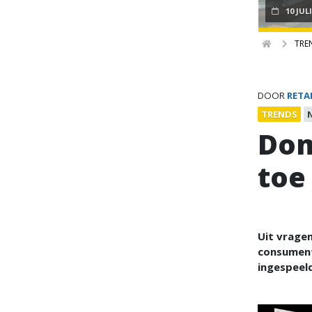
10 JUL
TRE
DOOR
RETA
TRENDS
Dom
toe
Uit vrage
consumente
ingespeel