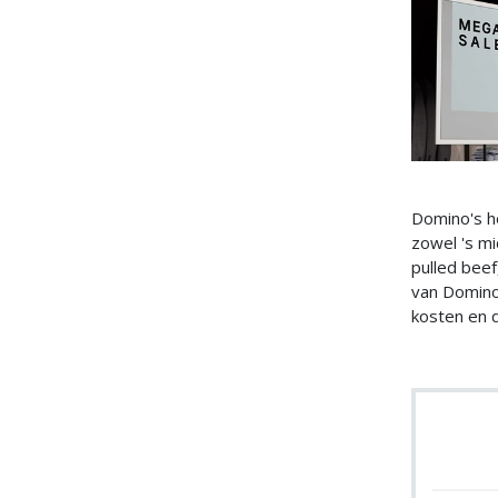
Domino's h
zowel 's mi
pulled beef
van Domino'
kosten en 