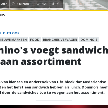
I 2017
1 MINUUT
154
NDS
IL OUTLOOK
NIEUWE MARKTEN
FOOD
BRANCHES VERVAGEN
DOMINO'S
ino's voegt sandwic
 aan assortiment
n van klanten en onderzoek van GfK bleek dat Nederlandse
n het liefst een sandwich hebben als lunch. Domino's heef
d door de sandwiches toe te voegen aan het assortiment.