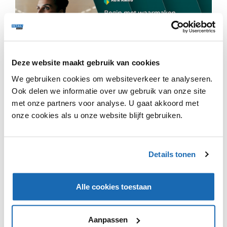
Deze website maakt gebruik van cookies
Effie is een machine die het strijken van kleding voor jou
We gebruiken cookies om websiteverkeer te analyseren.
verzorgt. Het apparaat is simpel in gebruik: je kan
maximaal twaalf kledingstukken met een hanger aan het
Ook delen we informatie over uw gebruik van onze site
apparaat hangen en Effie doet de rest. De
met onze partners voor analyse. U gaat akkoord met
kledingstukken worden één voor één gestreken of
onze cookies als u onze website blijft gebruiken.
gestoomd en de voortgang kan gemakkelijk worden
bijgehouden via de bijbehorende app. Effie strijkt niet
alleen shirts, broeken en overhemden, maar kan ook
Details tonen
sokken en andere losse kledingstukken drogen door het
in een zak te doen. Effie is helaas nog niet te koop, maar
slechts een uitgewerkt prototype.
Alle cookies toestaan
Aanpassen