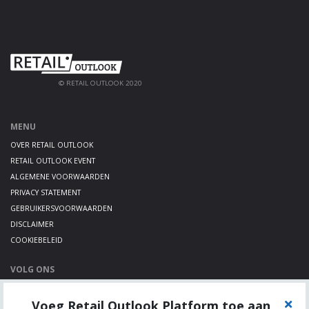
© RETAIL OUTLOOK 2020
MENU
OVER RETAIL OUTLOOK
RETAIL OUTLOOK EVENT
ALGEMENE VOORWAARDEN
PRIVACY STATEMENT
GEBRUIKERSVOORWAARDEN
DISCLAIMER
COOKIEBELEID
VOLG ONS
LINKEDIN
Voeg Retail Outlook Platform toe aan
TWITTER