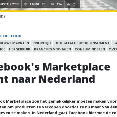
GUSTUS 2017
1 MINUUT
124
NDS
IL OUTLOOK
NIEUWE MARKTEN
PRIORITIJD
DE DIGITALE SUPERCONSUMENT
F
NCE
HERGEBRUIK
BRANCHES VERVAGEN
CONSUMINDEREN
OVER
ebook's Marketplace
t naar Nederland
ok Marketplace zou het gemakkelijker moeten maken voor
en om producten te verkopen doordat ze nu maar van één
oeven te maken. In Nederland gaat Facebook hiermee de co