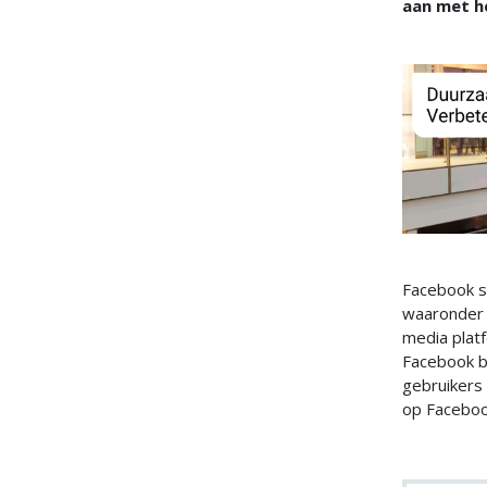
aan met h
Facebook st
waaronder N
media plat
Facebook be
gebruikers 
op Facebook