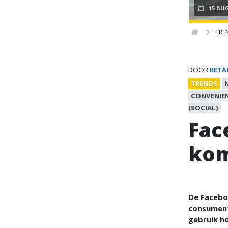
15 AU
TRE
DOOR
RETA
TRENDS
CONVENIE
(SOCIAL)
Fac
kom
De Facebo
consument
gebruik h