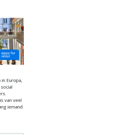
 in Europa,
social
rs.
is van veel
lang iemand