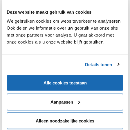
Deze website maakt gebruik van cookies
We gebruiken cookies om websiteverkeer te analyseren.
Ook delen we informatie over uw gebruik van onze site
Niet thuis, maar bestelling is wel geleverd door
met onze partners voor analyse. U gaat akkoord met
Amazon? Het bewijs is nu middels een foto terug te
onze cookies als u onze website blijft gebruiken.
vinden in het gebruikersaccount van de consument. De
bezorgers van Amazon kunnen nu een foto uploaden die
aantoont waar het pakketje neergelegd is.
Details tonen
Alle cookies toestaan
VIND IK LEUK
VIND IK LEUK
DEEL DIT IN JOUW NETWERK
Aanpassen
Alleen noodzakelijke cookies