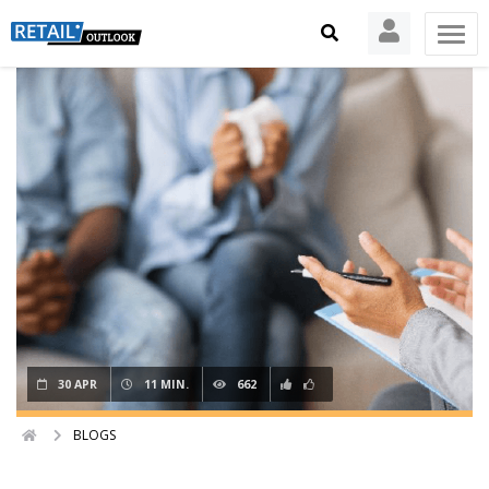
30 APR
11 MIN.
662
BLOGS