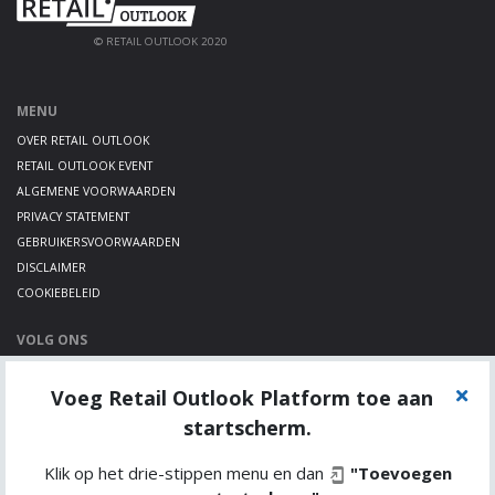
© RETAIL OUTLOOK 2020
MENU
OVER RETAIL OUTLOOK
RETAIL OUTLOOK EVENT
ALGEMENE VOORWAARDEN
PRIVACY STATEMENT
GEBRUIKERSVOORWAARDEN
DISCLAIMER
COOKIEBELEID
VOLG ONS
LINKEDIN
Voeg Retail Outlook Platform toe aan
TWITTER
YOUTUBE
startscherm.
Klik op het drie-stippen menu en dan
"Toevoegen