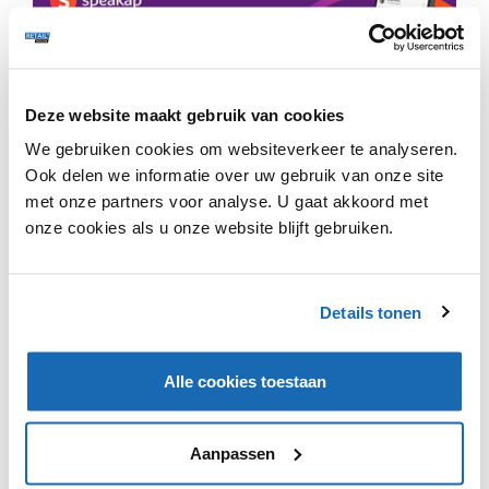
Nederland is bewust gekozen. Uit onderzoek gedaan
door Greenchef blijkt dat 61% van de Nederlandse
Deze website maakt gebruik van cookies
consumenten gezonder wil eten en dat 1/3 van hen
We gebruiken cookies om websiteverkeer te analyseren.
gezonder zal eten als dit makkelijker wordt gemaakt.
Ook delen we informatie over uw gebruik van onze site
Het concept focust zich op consumenten met
met onze partners voor analyse. U gaat akkoord met
specifieke dieetwensen en helpt mensen om een
onze cookies als u onze website blijft gebruiken.
gezondere levensstijl te ontwikkelen én te behouden.
Het concept biedt verschillende menuvoorkeuren aan
zoals vegetarisch, vegan, pescotarisch, flexitarisch,
koolhydraatarm en keto. Elke week kan de consument
Details tonen
kiezen uit 16 nieuwe recepten.
Alle cookies toestaan
Aanpassen
VIND IK LEUK
VIND IK LEUK