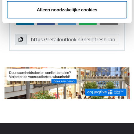
DEEL DIT IN JOUW NETWERK
Alleen noodzakelijke cookies