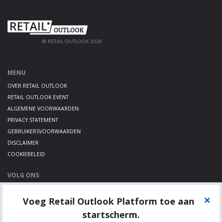
© RETAIL OUTLOOK 2020
MENU
OVER RETAIL OUTLOOK
RETAIL OUTLOOK EVENT
ALGEMENE VOORWAARDEN
PRIVACY STATEMENT
GEBRUIKERSVOORWAARDEN
DISCLAIMER
COOKIEBELEID
VOLG ONS
LINKEDIN
Voeg Retail Outlook Platform toe aan
TWITTER
YOUTUBE
startscherm.