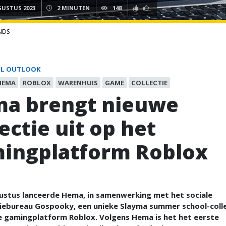
GUSTUS 2023
2 MINUTEN
148
NDS
IL OUTLOOK
HEMA
ROBLOX
WARENHUIS
GAME
COLLECTIE
a brengt nieuwe
ectie uit op het
ingplatform Roblox
ustus lanceerde Hema, in samenwerking met het sociale
iebureau Gospooky, een unieke Slayma summer school-colle
le gamingplatform Roblox. Volgens Hema is het het eerste