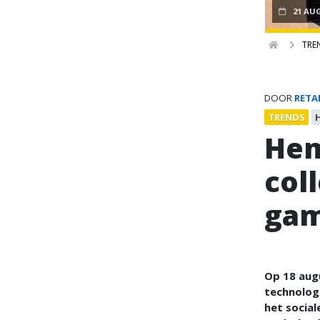
21 AU
TRE
DOOR
RETA
TRENDS
Hem
coll
gam
Op 18 aug
technolog
het socia