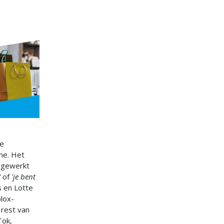
we
ine. Het
itgewerkt
'
of
'je bent
s en Lotte
lox-
 rest van
Tok,