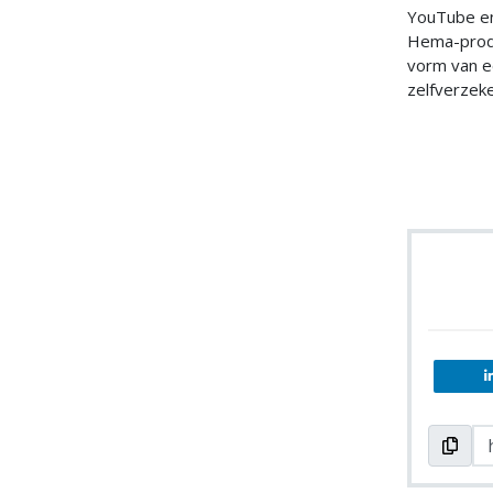
YouTube en
Hema-produ
vorm van ee
zelfverzeke