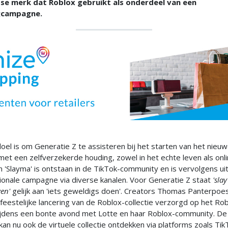
se merk dat Roblox gebruikt als onderdeel van een
gcampagne.
el is om Generatie Z te assisteren bij het starten van het nieu
met een zelfverzekerde houding, zowel in het echte leven als onl
 'Slayma' is ontstaan in de TikTok-community en is vervolgens u
ionale campagne via diverse kanalen. Voor Generatie Z staat
'slay
en'
gelijk aan 'iets geweldigs doen'. Creators Thomas Panterpoe
eestelijke lancering van de Roblox-collectie verzorgd op het Rob
tijdens een bonte avond met Lotte en haar Roblox-community. De
an nu ook de virtuele collectie ontdekken via platforms zoals Tik