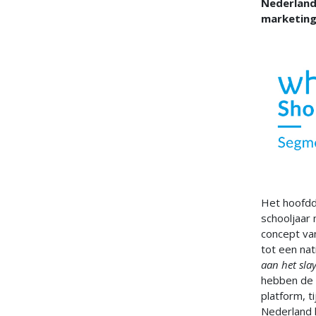
Nederland
marketin
Het hoofddo
schooljaar 
concept van
tot een nat
aan het slay
hebben de f
platform, 
Nederland k