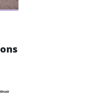
 ons
linair