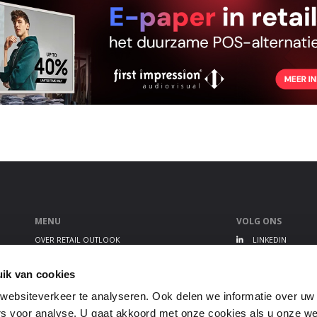
MENU
VOLG ONS
OVER RETAIL OUTLOOK
LINKEDIN
RETAIL OUTLOOK EVENT
TWITTER
ALGEMENE VOORWAARDEN
YOUTUBE
ik van cookies
PRIVACY STATEMENT
ebsiteverkeer te analyseren. Ook delen we informatie over uw
GEBRUIKERSVOORWAARDEN
s voor analyse. U gaat akkoord met onze cookies als u onze webs