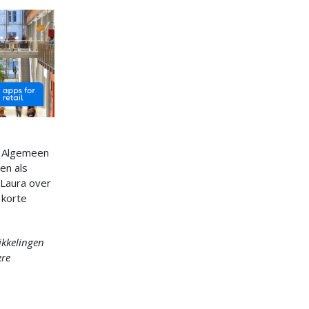
en Algemeen
en als
 Laura over
 korte
ikkelingen
ere