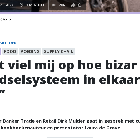
RT 2023
1 MINUUT
204
CASTS
 MULDER
FOOD
VOEDING
SUPPLY CHAIN
t viel mij op hoe bizar
dselsysteem in elkaar
”
 Banker Trade en Retail Dirk Mulder gaat in gesprek met cu
t, kookboekenauteur en presentator Laura de Grave.