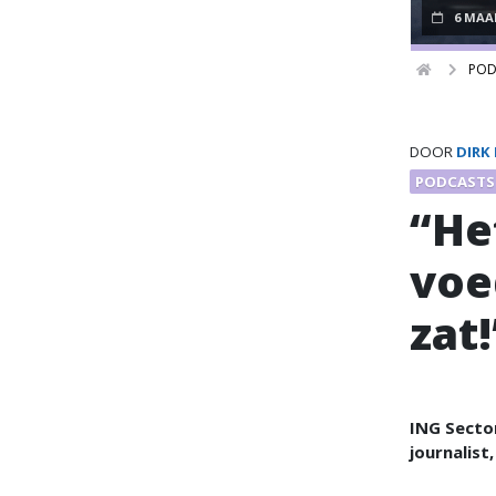
6 MAA
POD
DOOR
DIRK
PODCASTS
“He
voe
zat!
ING Sector
journalis