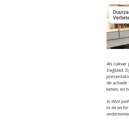
Als culinai
Dagblad. Z
presentato
de actuele
keten, en h
In deze pod
in de secto
ondernemers