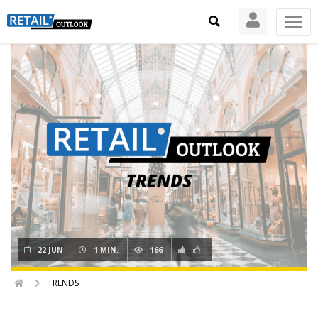
22 JUN
1 MIN.
166
TRENDS