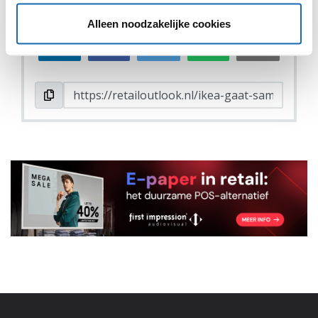
DEEL DIT IN JOUW NETWERK
Alleen noodzakelijke cookies