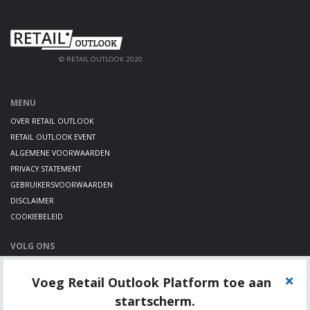
© RETAIL OUTLOOK 2020
MENU
OVER RETAIL OUTLOOK
RETAIL OUTLOOK EVENT
ALGEMENE VOORWAARDEN
PRIVACY STATEMENT
GEBRUIKERSVOORWAARDEN
DISCLAIMER
COOKIEBELEID
VOLG ONS
LINKEDIN
Voeg Retail Outlook Platform toe aan
TWITTER
YOUTUBE
startscherm.