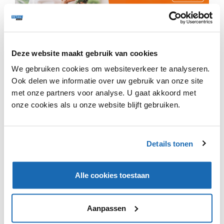
IKEA heeft zojuist zes nieuwe samenwerkingen
aangekondigd, waaronder een met Lego en een met
Deze website maakt gebruik van cookies
Adidas. De samenwerking met Lego richt zich op het
We gebruiken cookies om websiteverkeer te analyseren.
integreren van spelen in het dagelijkse leven. Het doel
Ook delen we informatie over uw gebruik van onze site
is om van het huis een leukere en beter functionerende
met onze partners voor analyse. U gaat akkoord met
plek te maken. IKEA en Adidas willen samen zorgen voor
een actievere levensstijl in huis. In de eerste fase zal
onze cookies als u onze website blijft gebruiken.
onderzoek worden gedaan naar consumenten in
verschillende levensfasen en landen, met een focus op
jonge vrouwen. Op basis hiervan zullen producten
Details tonen
worden ontwikkeld waardoor consumenten makkelijker
thuis kunnen trainen.
Alle cookies toestaan
Aanpassen
VIND IK LEUK
VIND IK LEUK