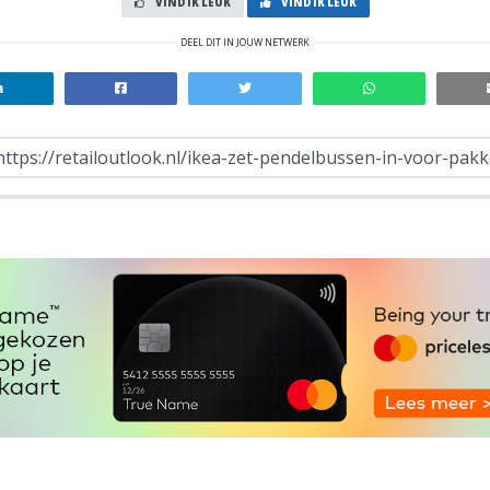
VIND IK LEUK
VIND IK LEUK
DEEL DIT IN JOUW NETWERK