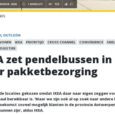
TEMBER 2020
1 MINUUT
132
NDS
IL OUTLOOK
WONEN
IKEA
PRIORITIJD
CROSS CHANNEL
CONVENIENCE
SNEL
LOGISTIEK
A zet pendelbussen in
r pakketbezorging
 de locaties gekozen omdat IKEA daar naar eigen zeggen vo
aal bereikbaar is. ‘Maar we zijn ook al op zoek naar andere 
toekomst zoveel mogelijk klanten in de provincie Antwerpe
unnen zijn’, aldus IKEA.