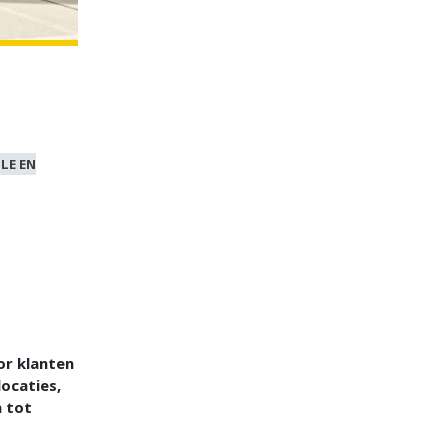
LE EN
or klanten
locaties,
n tot