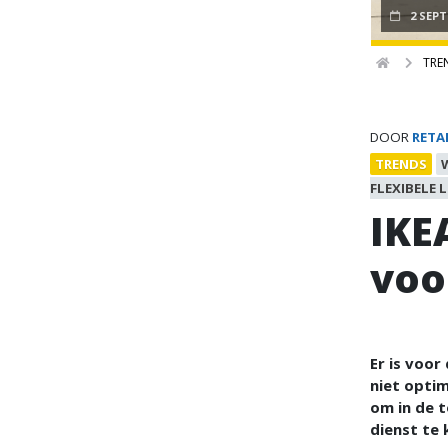
2 SEP
TRE
DOOR
RETA
TRENDS
FLEXIBELE 
IKE
voo
Er is voor
niet optim
om in de 
dienst te k