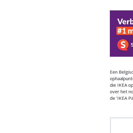
Een Belgisc
ophaalpunt
die IKEA op
over het no
de ‘IKEA Pä