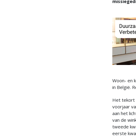
missieged
Woon- en ko
in België. 
Het tekort 
voorjaar va
aan het lic
van de wink
tweede kwa
eerste kwar