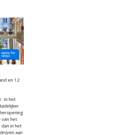
land en 12
. In het
uidelijker
 heropening
e van het
dan in het
drijven aan