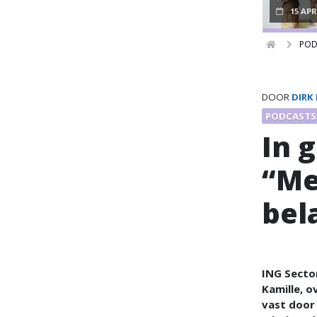
15 APR
POD
DOOR
DIRK
PODCASTS
In 
“Me
bel
ING Sector
Kamille, o
vast door 