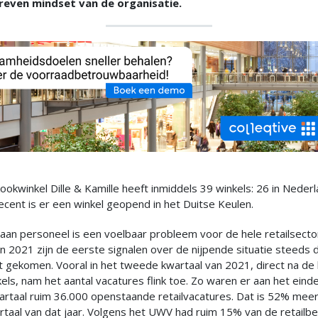
reven mindset van de organisatie.
okwinkel Dille & Kamille heeft inmiddels 39 winkels: 26 in Neder
Recent is er een winkel geopend in het Duitse Keulen.
aan personeel is een voelbaar probleem voor de hele retailsector
n 2021 zijn de eerste signalen over de nijpende situatie steeds d
ht gekomen. Vooral in het tweede kwartaal van 2021, direct na de
els, nam het aantal vacatures flink toe. Zo waren er aan het eind
rtaal ruim 36.000 openstaande retailvacatures. Dat is 52% meer 
taal van dat jaar. Volgens het UWV had ruim 15% van de retailbe