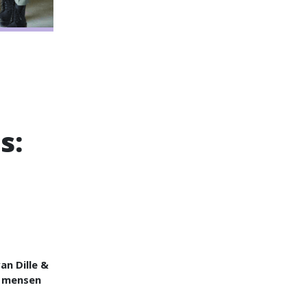
s:
an Dille &
n mensen