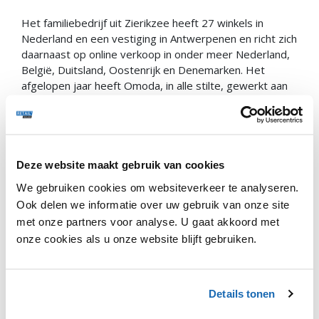
Het familiebedrijf uit Zierikzee heeft 27 winkels in
Nederland en een vestiging in Antwerpenen en richt zich
daarnaast op online verkoop in onder meer Nederland,
België, Duitsland, Oostenrijk en Denemarken. Het
afgelopen jaar heeft Omoda, in alle stilte, gewerkt aan
de toevoeging van dames- en herenkleding aan de
collectie.
De kleding is in eerste instantie uitsluitend online
verkrijgbaar. Dat betekent dat de schoenenwinkels van
Deze website maakt gebruik van cookies
Omoda nog even blijven zoals ze zijn, al kan het zijn dat
We gebruiken cookies om websiteverkeer te analyseren.
kleding ook daar wordt toegevoegd.
Ook delen we informatie over uw gebruik van onze site
met onze partners voor analyse. U gaat akkoord met
Jan vertelt over de transitie naar fashion retailer, het
onderscheidend vermogen van Omoda en het voordeel
onze cookies als u onze website blijft gebruiken.
van een familiebedrijf. Maar ook over groei en de
wereld van e-commerce. Benieuwd? Luister deze
podcast.
Details tonen