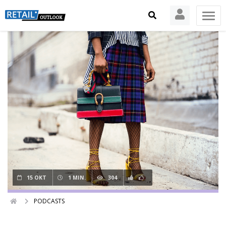
15 OKT
1 MIN.
304
PODCASTS