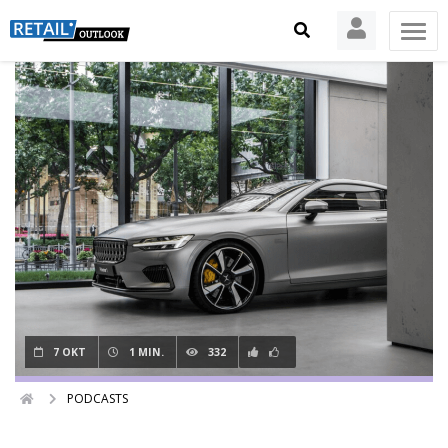
7 OKT
1 MIN.
332
PODCASTS