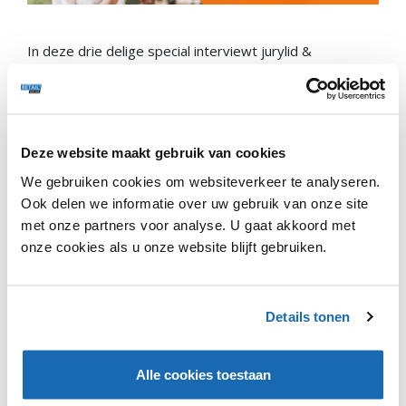
In deze drie delige special interviewt jurylid &
#teamretail host Tim Gielen de drie genomineerden van
de 'Salesforce Newcomer Retail Award'. In dit tweede
deel spreekt hij met Lies Eeckman, Managing Director
bij Polestar België & Luxemburg. Polestar is een
elektrisch automerk dat breekt met de conventies van
Deze website maakt gebruik van cookies
de huidige auto-industrie.
We gebruiken cookies om websiteverkeer te analyseren.
Ook delen we informatie over uw gebruik van onze site
Ook te beluistern via
Apple Podcasts
en
Google
met onze partners voor analyse. U gaat akkoord met
Podcasts
.
onze cookies als u onze website blijft gebruiken.
Details tonen
VIND IK LEUK
VIND IK LEUK
Alle cookies toestaan
DEEL DIT IN JOUW NETWERK