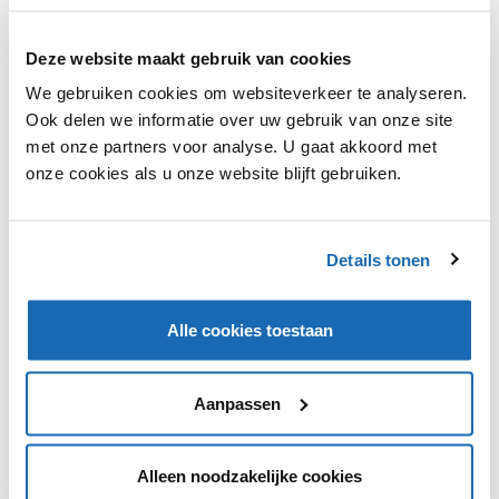
Deze website maakt gebruik van cookies
Een jaar geleden introduceerde Amazon de
We gebruiken cookies om websiteverkeer te analyseren.
Nederlandse versie van de Duitse webwinkel van de
Ook delen we informatie over uw gebruik van onze site
retailer. Vanaf nu kunnen wij ook in onze eigen taal
met onze partners voor analyse. U gaat akkoord met
winkelen in de app van Amazon. Het gaat dan nog wel
onze cookies als u onze website blijft gebruiken.
om de Duitse app en geen eigen Nederlandse app. De
Nederlandse taal kan in de Duitse app geselecteerd
worden onder de instellingen in het menu.
Details tonen
Alle cookies toestaan
VIND IK LEUK
VIND IK LEUK
Aanpassen
DEEL DIT IN JOUW NETWERK
Alleen noodzakelijke cookies