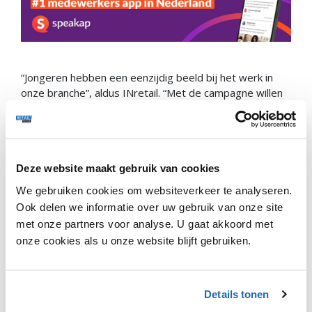
“Jongeren hebben een eenzijdig beeld bij het werk in
onze branche”, aldus INretail. “Met de campagne willen
we laten zien dat er veel meer komt kijken bij het
werken in de winkel, dan alleen in de winkel werken”. De
brancheorganisatie heeft naast het aantrekken van
meer jongeren nog meer agendapunten opgesteld om
Deze website maakt gebruik van cookies
de aantrekkingskracht van de sector te vergroten,
waaronder het verbeteren van de arbeidsvoorwaarden,
We gebruiken cookies om websiteverkeer te analyseren.
samenwerking met het onderwijs en het bepleiten van
Ook delen we informatie over uw gebruik van onze site
de verantwoordelijkheid van de overheid. Deze
met onze partners voor analyse. U gaat akkoord met
meerjarige imagocampagne zal ook gericht zijn op
onze cookies als u onze website blijft gebruiken.
andere doelgroepen in een later stadium.
Daarnaast zal INretail in juni een tijdelijke banenwinkel
openen aan de Korte Bisschopstraat in Deventer. De
Details tonen
banenwinkel is het resultaat van een samenwerking met