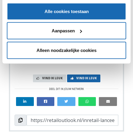
onder andere de gemeente en regionale opleidingen.
Mensen die werk zoeken in de retailsector of mensen
Alle cookies toestaan
die al in de branche werken, zijn welkom om binnen te
lopen voor informatie en deelname aan workshops. Na
zes weken zal de banenwinkel naar een andere stad
Aanpassen
verhuizen.
Alleen noodzakelijke cookies
VIND IK LEUK
VIND IK LEUK
DEEL DIT IN JOUW NETWERK