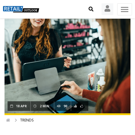
18 APR
2 MIN.
90
TRENDS