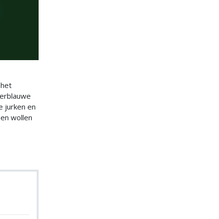
 het
kerblauwe
e jurken en
een wollen