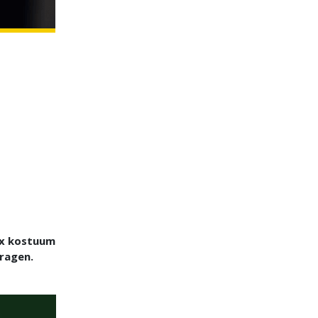
sex kostuum
ragen.