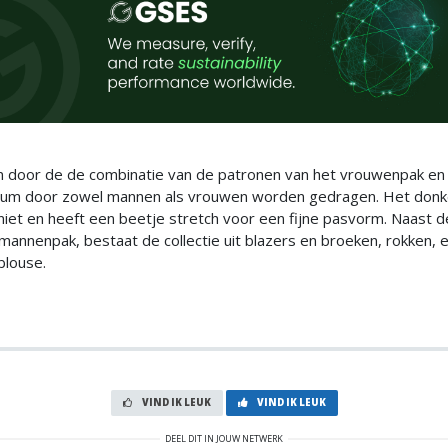
n door de de combinatie van de patronen van het vrouwenpak en
um door zowel mannen als vrouwen worden gedragen. Het don
niet en heeft een beetje stretch voor een fijne pasvorm. Naast d
mannenpak, bestaat de collectie uit blazers en broeken, rokken, 
blouse.
VIND IK LEUK
VIND IK LEUK
DEEL DIT IN JOUW NETWERK