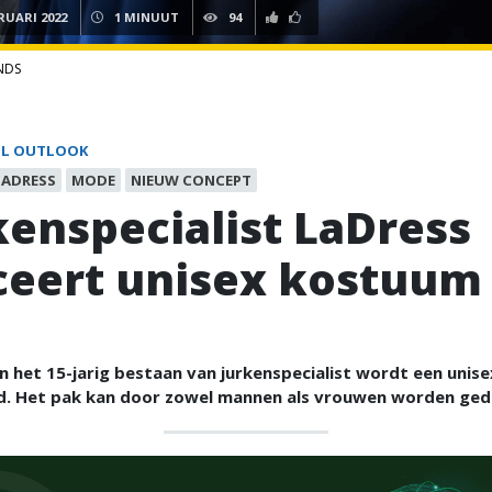
RUARI 2022
1 MINUUT
94
NDS
IL OUTLOOK
LADRESS
MODE
NIEUW CONCEPT
kenspecialist LaDress
ceert unisex kostuum
n het 15-jarig bestaan van jurkenspecialist wordt een uni
d. Het pak kan door zowel mannen als vrouwen worden ged