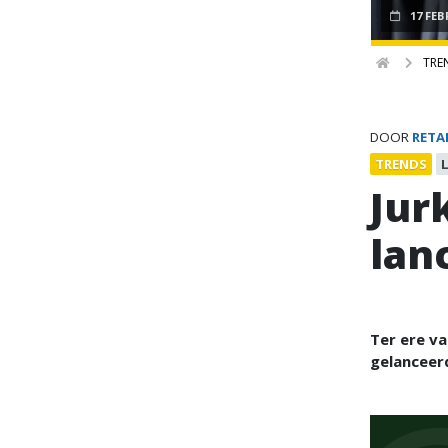
17 FEB
TRE
DOOR
RETA
TRENDS
Jur
lan
Ter ere va
gelanceer