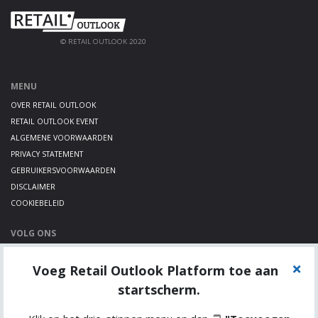
© RETAIL OUTLOOK 2020
MENU
OVER RETAIL OUTLOOK
RETAIL OUTLOOK EVENT
ALGEMENE VOORWAARDEN
PRIVACY STATEMENT
GEBRUIKERSVOORWAARDEN
DISCLAIMER
COOKIEBELEID
VOLG ONS
LINKEDIN
Voeg Retail Outlook Platform toe aan
TWITTER
YOUTUBE
startscherm.