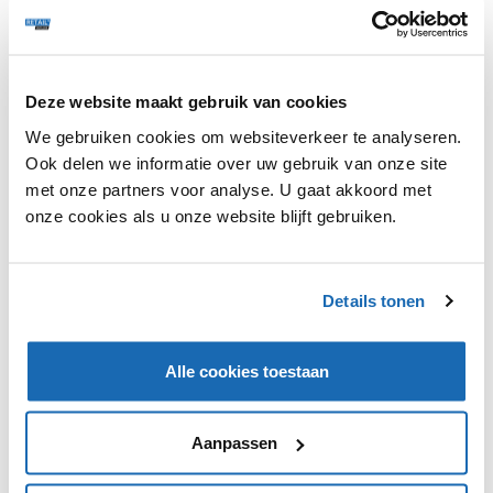
Deze website maakt gebruik van cookies
We gebruiken cookies om websiteverkeer te analyseren.
L'Oréal en Facebook werken samen om klanten virtueel
Ook delen we informatie over uw gebruik van onze site
cosmeticaproducten te laten testen. Ze werken
met onze partners voor analyse. U gaat akkoord met
hiervoor samen aan augmented reality-ervaringen. In
onze cookies als u onze website blijft gebruiken.
eerste instantie gaat het om het testen van lippenstift
en oogschaduw. NYX, het merk van L'Oréal krijgt
hiervoor de primeur. Urban Decay, Lancôme en Yves
Saint Laurent volgen daarna. De AR-technologie wordt
Details tonen
later ook uitgerold naar Instagram.
Alle cookies toestaan
Aanpassen
VIND IK LEUK
VIND IK LEUK