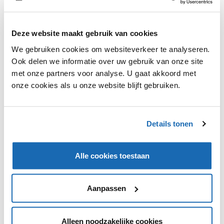
De shows worden al langer georganiseerd via de
verschillende online kanalen van het bedrijf. Dit zijn nu
Deze website maakt gebruik van cookies
nog veel kookshows en digitale proeverijen. Daar komt
We gebruiken cookies om websiteverkeer te analyseren.
nu dus live-shopping bij. Je kan hierbij gelijk producten
Ook delen we informatie over uw gebruik van onze site
aanschaffen maar ook vragen stellen. In de toekomst zal
met onze partners voor analyse. U gaat akkoord met
hier volgens Duitse media meer geëxperimenteerd
onze cookies als u onze website blijft gebruiken.
mee gaan worden maar hoe dit er dan uit gaat zien en
wat voor producten je dan kan kopen is nog niet
helemaal duidelijk.
Details tonen
Alle cookies toestaan
VIND IK LEUK
VIND IK LEUK
Aanpassen
DEEL DIT IN JOUW NETWERK
Alleen noodzakelijke cookies