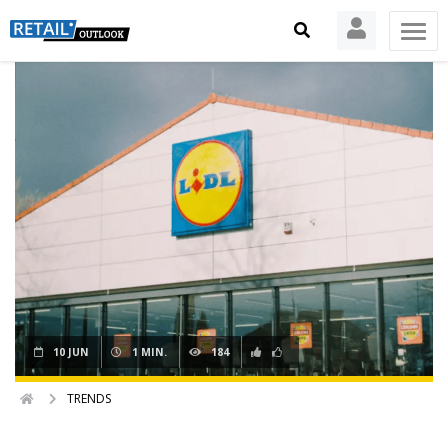
10 JUN
1 MIN.
184
TRENDS