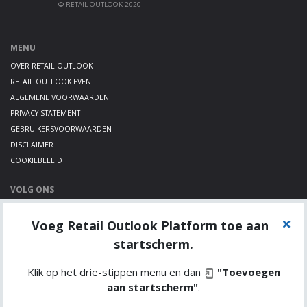
© RETAIL OUTLOOK 2020
MENU
OVER RETAIL OUTLOOK
RETAIL OUTLOOK EVENT
ALGEMENE VOORWAARDEN
PRIVACY STATEMENT
GEBRUIKERSVOORWAARDEN
DISCLAIMER
COOKIEBELEID
VOLG ONS
LINKEDIN
Voeg Retail Outlook Platform toe aan
TWITTER
YOUTUBE
startscherm.
Klik op het drie-stippen menu en dan
"Toevoegen
aan startscherm"
.