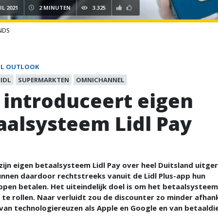
IL 2021
2 MINUTEN
3.325
NDS
IL OUTLOOK
IDL
SUPERMARKTEN
OMNICHANNEL
l introduceert eigen
aalsysteem Lidl Pay
 zijn eigen betaalsysteem Lidl Pay over heel Duitsland uitger
nnen daardoor rechtstreeks vanuit de Lidl Plus-app hun
en betalen. Het uiteindelijk doel is om het betaalsysteem
 te rollen. Naar verluidt zou de discounter zo minder afhank
n van technologiereuzen als Apple en Google en van betaaldi