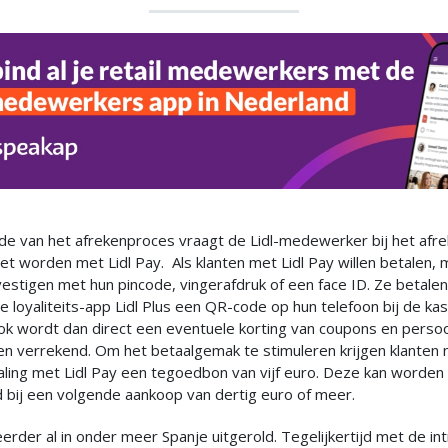
de van het afrekenproces vraagt de Lidl-medewerker bij het afre
t worden met Lidl Pay. Als klanten met Lidl Pay willen betalen,
vestigen met hun pincode, vingerafdruk of een face ID. Ze betale
 loyaliteits-app Lidl Plus een QR-code op hun telefoon bij de kas
ok wordt dan direct een eventuele korting van coupons en persoo
en verrekend. Om het betaalgemak te stimuleren krijgen klanten 
aling met Lidl Pay een tegoedbon van vijf euro. Deze kan worden
 bij een volgende aankoop van dertig euro of meer.
 eerder al in onder meer Spanje uitgerold. Tegelijkertijd met de in