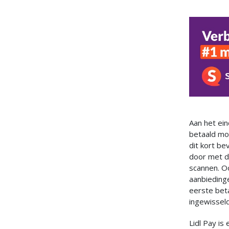
Aan het ein
betaald moe
dit kort be
door met de
scannen. O
aanbieding
eerste bet
ingewisseld
Lidl Pay is