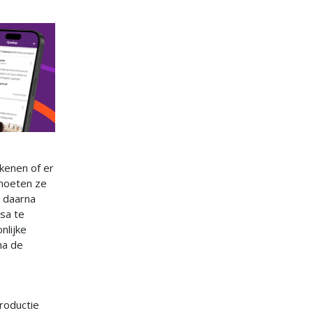
kenen of er
 moeten ze
n daarna
sa te
nlijke
na de
troductie