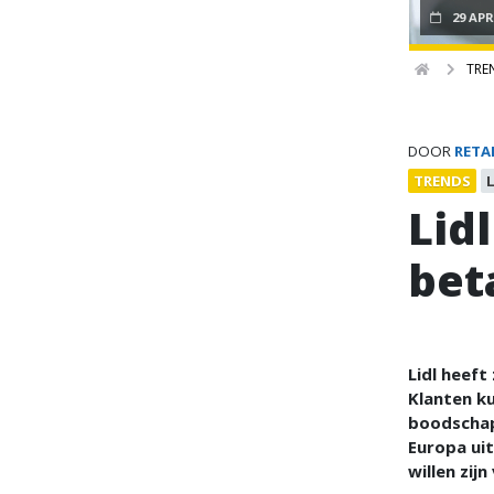
29 APR
TRE
DOOR
RETA
TRENDS
L
Lid
bet
Lidl heeft
Klanten ku
boodschapp
Europa uit
willen zij