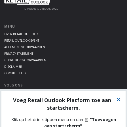
© RETAIL OUTLOOK 2020
MENU
OVER RETAIL OUTLOOK
RETAIL OUTLOOK EVENT
ALGEMENE VOORWAARDEN
PRIVACY STATEMENT
GEBRUIKERSVOORWAARDEN
DISCLAIMER
COOKIEBELEID
VOLG ONS
LINKEDIN
Voeg Retail Outlook Platform toe aan
TWITTER
YOUTUBE
startscherm.
Klik op het drie-stippen menu en dan
"Toevoegen
aan startscherm"
.