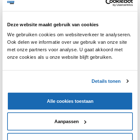
Lidl heeft deze week een nieuwe chattool gelanceerd
Deze website maakt gebruik van cookies
op zijn Facebook. De wijnbot genaamd Margot helpt
consumenten bij het kiezen van de juiste wijn bij hun
We gebruiken cookies om websiteverkeer te analyseren.
maaltijd. Eerst krijgt men drie opties om de
Ook delen we informatie over uw gebruik van onze site
zoekopdracht te verfijnen. Daarnaast kan men
met onze partners voor analyse. U gaat akkoord met
aangeven wat men gaat maken of wat men zoekt.
onze cookies als u onze website blijft gebruiken.
Margot herkent sleutelwoorden als voedingsmiddelen,
druifsoorten en kleuren en matcht die met de juiste
wijnsoort. De tool is vooralsnog alleen beschikbaar via
Details tonen
de Facebookpagina van Lidl UK.
Alle cookies toestaan
VIND IK LEUK
VIND IK LEUK
Aanpassen
DEEL DIT IN JOUW NETWERK