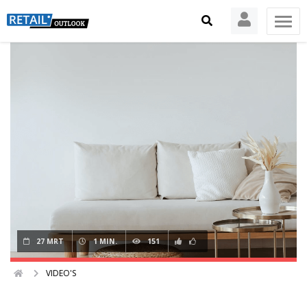
27 MRT
1 MIN.
151
VIDEO'S