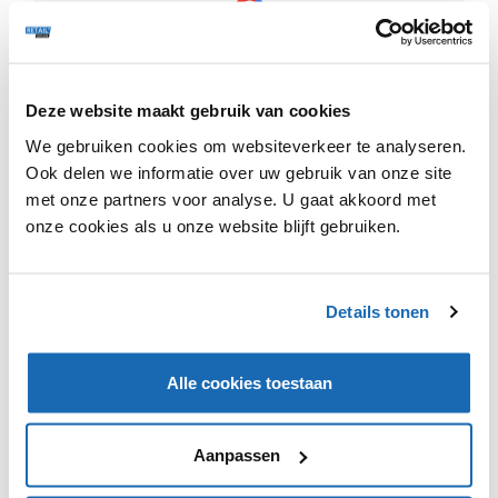
Deze website maakt gebruik van cookies
Made.com geeft aan dat Next de bedoeling heeft om
We gebruiken cookies om websiteverkeer te analyseren.
Made.com actief en zakelijk te ondersteunen, en te
profiteren van alle voordelen van de efficiëntie die een
Ook delen we informatie over uw gebruik van onze site
groter bedrijf kan bieden. “Made zal zijn eigen
met onze partners voor analyse. U gaat akkoord met
merkidentiteit behouden met toegewijde teams op het
onze cookies als u onze website blijft gebruiken.
gebied van merk, design, product en PR, met plannen
om zijn aanwezigheid zowel online als in de winkels te
laten groeien”, aldus
Made.com
. Over een terugkeer
Details tonen
naar Europa is nog niks bekend.
Alle cookies toestaan
Aanpassen
VIND IK LEUK
VIND IK LEUK