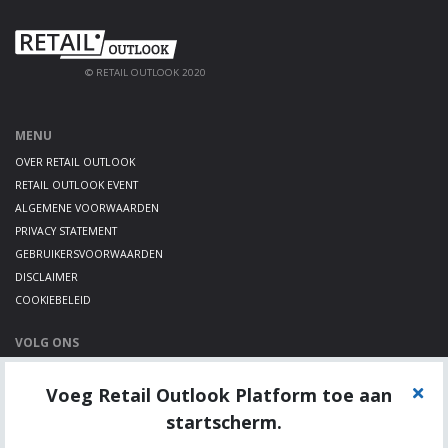
© RETAIL OUTLOOK 2020
MENU
OVER RETAIL OUTLOOK
RETAIL OUTLOOK EVENT
ALGEMENE VOORWAARDEN
PRIVACY STATEMENT
GEBRUIKERSVOORWAARDEN
DISCLAIMER
COOKIEBELEID
VOLG ONS
LINKEDIN
Voeg Retail Outlook Platform toe aan
TWITTER
YOUTUBE
startscherm.