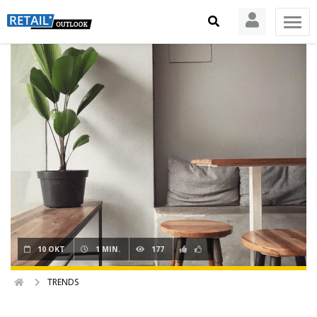
10 OKT
1 MIN.
177
TRENDS