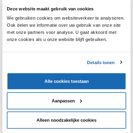
Deze website maakt gebruik van cookies
Marktplaats gaat een nieuwe tool op zijn platform
We gebruiken cookies om websiteverkeer te analyseren.
lanceren waarbij gebruikers voortaan alleen maar een
Ook delen we informatie over uw gebruik van onze site
foto van het product hoeven te uploaden, waarna
met onze partners voor analyse. U gaat akkoord met
productspecificaties vervolgens automatisch worden
onze cookies als u onze website blijft gebruiken.
ingevuld. Daarnaast geeft de tool ook een suggestie
voor een passende prijs.
Details tonen
Alle cookies toestaan
VIND IK LEUK
VIND IK LEUK
DEEL DIT IN JOUW NETWERK
Aanpassen
Alleen noodzakelijke cookies