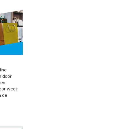
line
n door
ten
door weet
n de