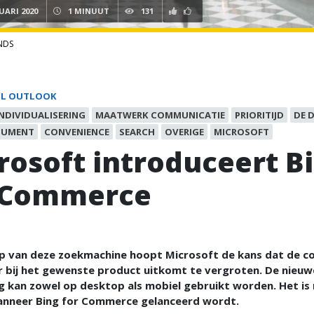
UARI 2020
1 MINUUT
131
NDS
IL OUTLOOK
INDIVIDUALISERING
MAATWERK COMMUNICATIE
PRIORITIJD
DE D
SUMENT
CONVENIENCE
SEARCH
OVERIGE
MICROSOFT
rosoft introduceert B
 Commerce
p van deze zoekmachine hoopt Microsoft de kans dat de 
r bij het gewenste product uitkomt te vergroten. De nieuw
 kan zowel op desktop als mobiel gebruikt worden. Het is 
nneer Bing for Commerce gelanceerd wordt.