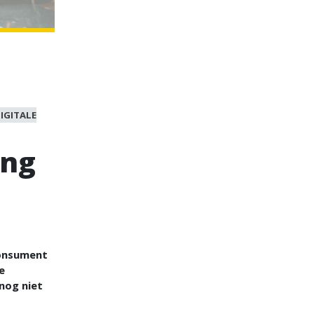
IGITALE
ing
consument
e
nog niet