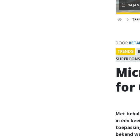
14 JAN
TRE
DOOR
RETA
TRENDS
SUPERCON
Mic
for
Met behul
in één kee
toepassing
bekend wa