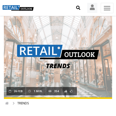
26 FEB
1 MIN.
354
TRENDS