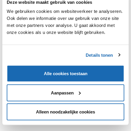
Deze website maakt gebruik van cookies
Nederland. De eerste winkel zal zich in Leiden vestigen.
Moutain Warehouse is twintig jaar geleden opgericht en
We gebruiken cookies om websiteverkeer te analyseren.
het bedrijf is al actief is Canada, de Verenigde Staten,
Ook delen we informatie over uw gebruik van onze site
Ierland, Oostenrijk en Polen en gaat binnenkort ook van
met onze partners voor analyse. U gaat akkoord met
start in Tsjechië. Mountain Warehouse telt inmiddels al
onze cookies als u onze website blijft gebruiken.
meer dan 270 winkels.
Details tonen
VIND IK LEUK
VIND IK LEUK
Alle cookies toestaan
DEEL DIT IN JOUW NETWERK
Aanpassen
Alleen noodzakelijke cookies