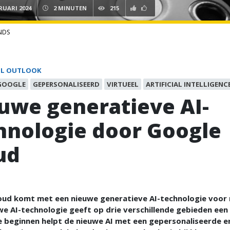
RUARI 2024
2 MINUTEN
215
NDS
IL OUTLOOK
GOOGLE
GEPERSONALISEERD
VIRTUEEL
ARTIFICIAL INTELLIGENC
uwe generatieve AI-
hnologie door Google
ud
oud komt met een nieuwe generatieve AI-technologie voor r
e AI-technologie geeft op drie verschillende gebieden een
e beginnen helpt de nieuwe AI met een gepersonaliseerde e