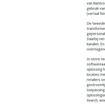
van klantvo
gebruik va
(vertaal fu
De tweede 
transforme
gepersonal
Daarbij ver
kanalen. En
overtuigen
In-store t
softwareaa
oplossing h
locaties m
retailers s
gestroomli
toepassing
oplossingen
Search, wo