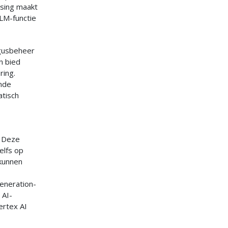
ssing maakt
LM-functie
ogusbeheer
n bied
ring.
ende
atisch
. Deze
elfs op
 kunnen
eneration-
 AI-
ertex AI