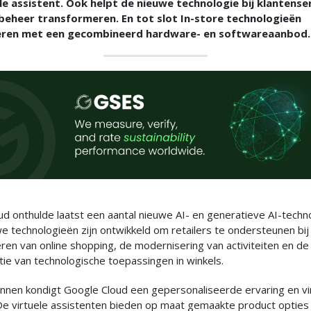
le assistent. Ook helpt de nieuwe technologie bij klantense
beheer transformeren. En tot slot In-store technologieën
ren met een gecombineerd hardware- en softwareaanbod.
d onthulde laatst een aantal nieuwe AI- en generatieve AI-techn
 technologieën zijn ontwikkeld om retailers te ondersteunen bij
ren van online shopping, de modernisering van activiteiten en de
ie van technologische toepassingen in winkels.
nnen kondigt Google Cloud een gepersonaliseerde ervaring en vi
De virtuele assistenten bieden op maat gemaakte product opties