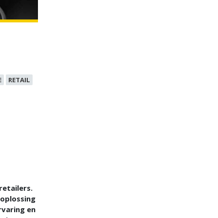
E
RETAIL
etailers.
 oplossing
rvaring en