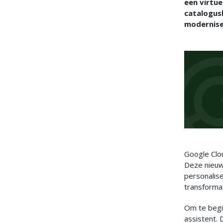
een virtue
catalogus
modernise
Google Clou
Deze nieuwe
personalise
transformat
Om te begi
assistent. 