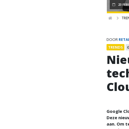
23 FEB
TRE
DOOR
RETA
TRENDS
Nie
tec
Clo
Google Cl
Deze nieuw
aan. Om t