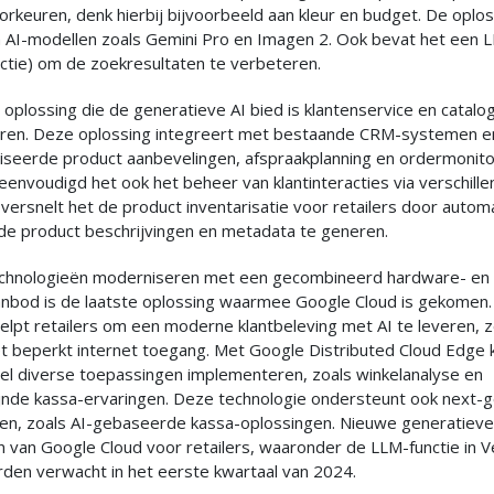
orkeuren, denk hierbij bijvoorbeeld aan kleur en budget. De oplo
n AI-modellen zoals Gemini Pro en Imagen 2. Ook bevat het een L
nctie) om de zoekresultaten te verbeteren.
oplossing die de generatieve AI bied is klantenservice en catal
ren. Deze oplossing integreert met bestaande CRM-systemen e
iseerde product aanbevelingen, afspraakplanning en ordermonito
eenvoudigd het ook het beheer van klantinteracties via verschill
 versnelt het de product inventarisatie voor retailers door autom
de product beschrijvingen en metadata te generen.
echnologieën moderniseren met een gecombineerd hardware- en
nbod is de laatste oplossing waarmee Google Cloud is gekomen
elpt retailers om een moderne klantbeleving met AI te leveren, z
et beperkt internet toegang. Met Google Distributed Cloud Edge
nel diverse toepassingen implementeren, zoals winkelanalyse en
jnde kassa-ervaringen. Deze technologie ondersteunt ook next-g
en, zoals AI-gebaseerde kassa-oplossingen. Nieuwe generatieve
 van Google Cloud voor retailers, waaronder de LLM-functie in V
rden verwacht in het eerste kwartaal van 2024.