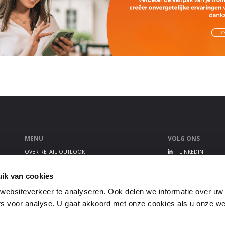
MENU
VOLG ONS
OVER RETAIL OUTLOOK
LINKEDIN
RETAIL OUTLOOK EVENT
TWITTER
ALGEMENE VOORWAARDEN
YOUTUBE
ik van cookies
PRIVACY STATEMENT
ebsiteverkeer te analyseren. Ook delen we informatie over uw
GEBRUIKERSVOORWAARDEN
s voor analyse. U gaat akkoord met onze cookies als u onze webs
DISCLAIMER
COOKIEBELEID