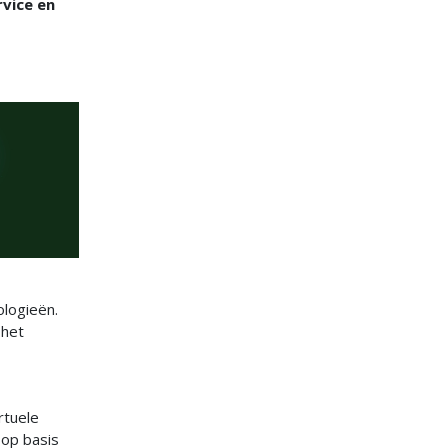
rvice en
ologieën.
 het
rtuele
 op basis