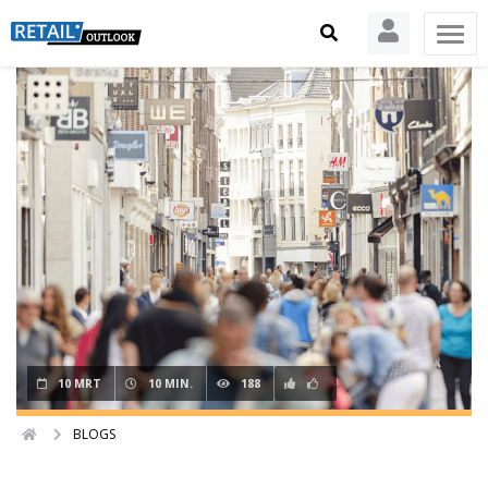
10 MRT
10 MIN.
188
BLOGS