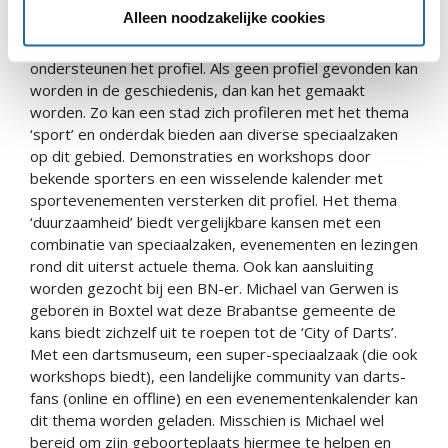
collecties rond deze thema’s. Gecoördineerde
Alleen noodzakelijke cookies
citymarketing en gezamenlijke acties vanuit alles
ondernemers (‘een compleet weekendje weg’)
ondersteunen het profiel. Als geen profiel gevonden kan
worden in de geschiedenis, dan kan het gemaakt
worden. Zo kan een stad zich profileren met het thema
‘sport’ en onderdak bieden aan diverse speciaalzaken
op dit gebied. Demonstraties en workshops door
bekende sporters en een wisselende kalender met
sportevenementen versterken dit profiel. Het thema
‘duurzaamheid’ biedt vergelijkbare kansen met een
combinatie van speciaalzaken, evenementen en lezingen
rond dit uiterst actuele thema. Ook kan aansluiting
worden gezocht bij een BN-er. Michael van Gerwen is
geboren in Boxtel wat deze Brabantse gemeente de
kans biedt zichzelf uit te roepen tot de ‘City of Darts’.
Met een dartsmuseum, een super-speciaalzaak (die ook
workshops biedt), een landelijke community van darts-
fans (online en offline) en een evenementenkalender kan
dit thema worden geladen. Misschien is Michael wel
bereid om zijn geboorteplaats hiermee te helpen en