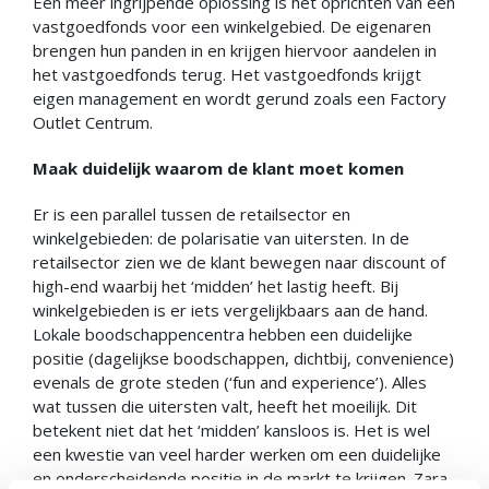
Een meer ingrijpende oplossing is het oprichten van een
vastgoedfonds voor een winkelgebied. De eigenaren
brengen hun panden in en krijgen hiervoor aandelen in
het vastgoedfonds terug. Het vastgoedfonds krijgt
eigen management en wordt gerund zoals een Factory
Outlet Centrum.
Maak duidelijk waarom de klant moet komen
Er is een parallel tussen de retailsector en
winkelgebieden: de polarisatie van uitersten. In de
retailsector zien we de klant bewegen naar discount of
high-end waarbij het ‘midden’ het lastig heeft. Bij
winkelgebieden is er iets vergelijkbaars aan de hand.
Lokale boodschappencentra hebben een duidelijke
positie (dagelijkse boodschappen, dichtbij, convenience)
evenals de grote steden (‘fun and experience’). Alles
wat tussen die uitersten valt, heeft het moeilijk. Dit
betekent niet dat het ‘midden’ kansloos is. Het is wel
een kwestie van veel harder werken om een duidelijke
en onderscheidende positie in de markt te krijgen. Zara,