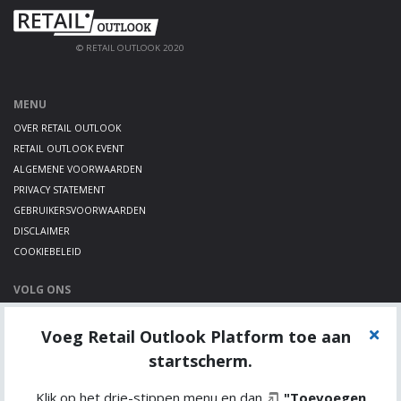
© RETAIL OUTLOOK 2020
MENU
OVER RETAIL OUTLOOK
RETAIL OUTLOOK EVENT
ALGEMENE VOORWAARDEN
PRIVACY STATEMENT
GEBRUIKERSVOORWAARDEN
DISCLAIMER
COOKIEBELEID
VOLG ONS
LINKEDIN
Voeg Retail Outlook Platform toe aan
TWITTER
YOUTUBE
startscherm.
Klik op het drie-stippen menu en dan
"Toevoegen