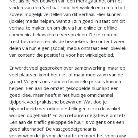
Net als bij het bouwen van een merk gaat het om het
vinden van een ‘verhaal’ rond het winkelcentrum en het
zoveel mogelijk vertellen van dit verhaal. Hier kunnen
(lokale) media helpen, want zij zijn goed in staat om dit
verhaal te maken en om dit via hun online en offline
communicatiekanalen te verspreiden. Deze content
trekt bezoekers en als de bezoekers de content weer
delen via hun eigen (social) media ontstaat een ‘olievlek
van content’ die positief is voor het winkelgebied.
Er wordt veel gesproken over samenwerking, maar op
veel plaatsen komt het niet of maar moeizaam van de
grond. Volgens ons zouden financiële prikkels kunnen
helpen. Een aan de omzet gekoppelde huur lijkt een
goed idee, maar heeft in het huidige omnichannel
tijdperk veel praktische bezwaren. Wat doe je
bijvoorbeeld met online bestellingen die in de winkel
worden opgehaald? En zijn retouren negatieve omzet?
Een aan de traffic gekoppelde huur is volgens ons een
goed alternatief. De vastgoedeigenaar is
verantwoordelijk voor de traffic en moet het voortouw